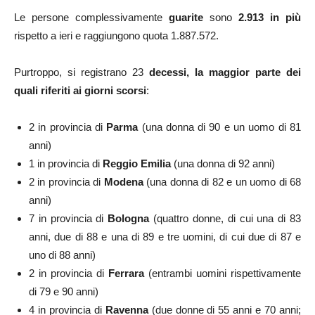
Le persone complessivamente
guarite
sono
2.913
in più
rispetto a ieri e raggiungono quota 1.887.572.
Purtroppo, si registrano 23
decessi,
la maggior parte
dei
quali riferiti ai giorni scorsi
:
2 in provincia di
Parma
(una donna di 90 e un uomo di 81
anni)
1 in provincia di
Reggio Emilia
(una donna di 92 anni)
2 in provincia di
Modena
(una donna di 82 e un uomo di 68
anni)
7 in provincia di
Bologna
(quattro donne, di cui una di 83
anni, due di 88 e una di 89 e tre uomini, di cui due di 87 e
uno di 88 anni)
2 in provincia di
Ferrara
(entrambi uomini rispettivamente
di 79 e 90 anni)
4 in provincia di
Ravenna
(due donne di 55 anni e 70 anni;