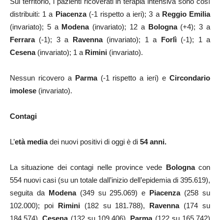
Sul territorio, i pazienti ricoverati in terapia intensiva sono così
distribuiti: 1 a
Piacenza
(-1 rispetto a ieri); 3 a
Reggio Emilia
(invariato); 5 a
Modena
(invariato); 12 a
Bologna
(+4); 3 a
Ferrara
(-1); 3 a
Ravenna
(invariato); 1 a
Forlì
(-1); 1 a
Cesena
(invariato); 1 a
Rimini
(invariato).
Nessun ricovero a
Parma
(-1 rispetto a ieri) e
Circondario
imolese
(invariato).
Contagi
L’
età media
dei nuovi positivi di oggi è di
54 anni.
La situazione dei contagi nelle province vede
Bologna
con
554 nuovi casi (su un totale dall’inizio dell’epidemia di 395.619),
seguita da
Modena
(349 su 295.069) e
Piacenza
(258 su
102.000); poi
Rimini
(182 su 181.788),
Ravenna
(174 su
184.574),
Cesena
(132 su 109.406),
Parma
(122 su 165.742)