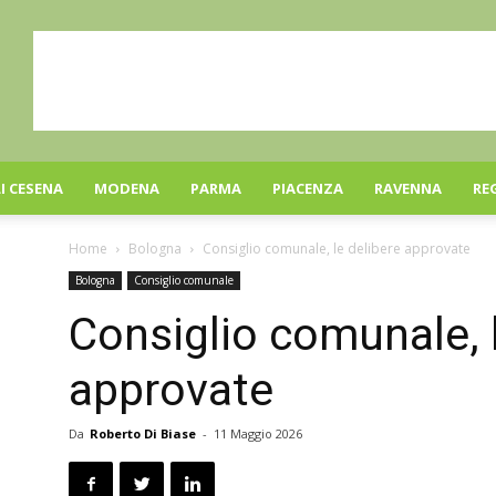
I CESENA
MODENA
PARMA
PIACENZA
RAVENNA
RE
Home
Bologna
Consiglio comunale, le delibere approvate
Bologna
Consiglio comunale
Consiglio comunale, 
approvate
Da
Roberto Di Biase
-
11 Maggio 2026