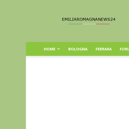
Emilia
Romagna
News
24
HOME
BOLOGNA
FERRARA
FORL