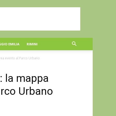
GGIO EMILIA
RIMINI
area evento al Parco Urbano
: la mappa
Parco Urbano