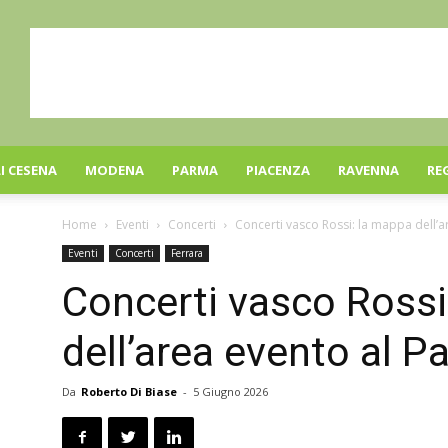
I CESENA
MODENA
PARMA
PIACENZA
RAVENNA
RE
Home
Eventi
Concerti
Concerti vasco Rossi: la mappa dell’
Eventi
Concerti
Ferrara
Concerti vasco Rossi
dell’area evento al 
Da
Roberto Di Biase
-
5 Giugno 2026