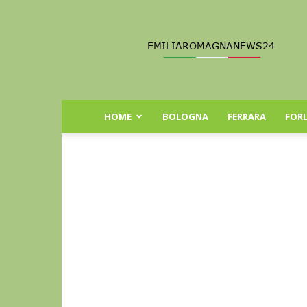
Emilia
Romagna
News
24
HOME
BOLOGNA
FERRARA
FORL