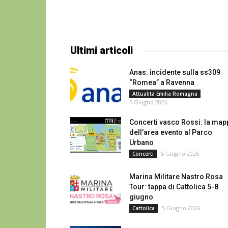
Ultimi articoli
Anas: incidente sulla ss309
“Romea” a Ravenna
Attualità Emilia Romagna
5 Giugno 2026
Concerti vasco Rossi: la map
dell’area evento al Parco
Urbano
5 Giugno 2026
Concerti
Marina Militare Nastro Rosa
Tour: tappa di Cattolica 5-8
giugno
5 Giugno 2026
Cattolica