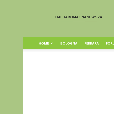
Emilia
Romagna
News
24
HOME
BOLOGNA
FERRARA
FORL