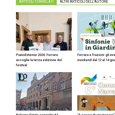
ARTICOLI CORRELATI
ALTRI ARTICOLI DELL'AUTORE
PianoEstense 2026: Ferrara
Ferrara e frazioni: gli eve
accoglie la terza edizione del
weekend dal 12 al 14 gi
festival
Bologna Estate consiglia #4
“A caccia di una traccia”