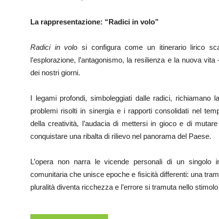
La rappresentazione: “Radici in volo”
Radici in volo
si configura come un itinerario lirico sc
l’esplorazione, l’antagonismo, la resilienza e la nuova vit
dei nostri giorni.
I legami profondi, simboleggiati dalle radici, richiamano la
problemi risolti in sinergia e i rapporti consolidati nel te
della creatività, l’audacia di mettersi in gioco e di mutar
conquistare una ribalta di rilievo nel panorama del Paese.
L’opera non narra le vicende personali di un singolo int
comunitaria che unisce epoche e fisicità differenti: una tram
pluralità diventa ricchezza e l’errore si tramuta nello stimolo p