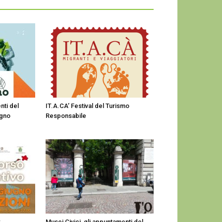
nti del
IT.A.CA’ Festival del Turismo
ugno
Responsabile
:
Musei Civici, gli appuntamenti del