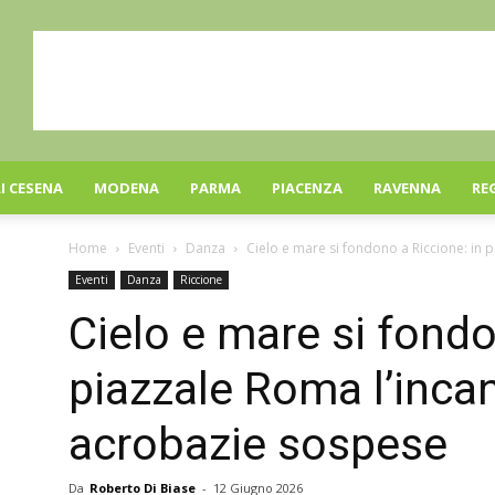
I CESENA
MODENA
PARMA
PIACENZA
RAVENNA
RE
Home
Eventi
Danza
Cielo e mare si fondono a Riccione: in pi
Eventi
Danza
Riccione
Cielo e mare si fondo
piazzale Roma l’incan
acrobazie sospese
Da
Roberto Di Biase
-
12 Giugno 2026