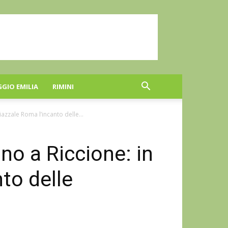
GGIO EMILIA
RIMINI
azzale Roma l’incanto delle...
no a Riccione: in
to delle