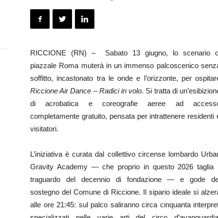
RICCIONE (RN) –
Sabato 13 giugno, lo scenario d
piazzale Roma muterà in un immenso palcoscenico senz
soffitto, incastonato tra le onde e l’orizzonte, per ospitar
Riccione Air Dance – Radici in volo
. Si tratta di un’esibizion
di acrobatica e coreografie aeree ad access
completamente gratuito, pensata per intrattenere residenti 
visitatori.
l
L’iniziativa è curata dal collettivo circense lombardo Urba
Gravity Academy — che proprio in questo 2026 taglia i
traguardo del decennio di fondazione — e gode de
sostegno del Comune di Riccione. Il sipario ideale si alzer
alle ore 21:45: sul palco saliranno circa cinquanta interpret
specializzati nelle varie arti del circo d’avanguardia