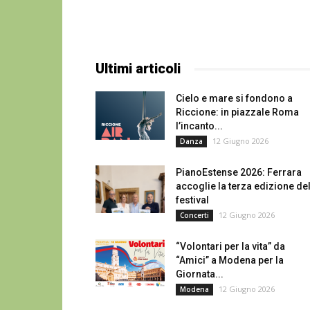
Ultimi articoli
Cielo e mare si fondono a
Riccione: in piazzale Roma
l’incanto...
12 Giugno 2026
Danza
PianoEstense 2026: Ferrara
accoglie la terza edizione de
festival
12 Giugno 2026
Concerti
“Volontari per la vita” da
“Amici” a Modena per la
Giornata...
12 Giugno 2026
Modena