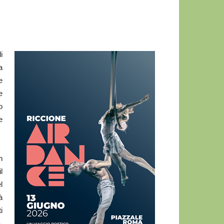
i
a
e
e
o
e
n
l
l
à
i
,