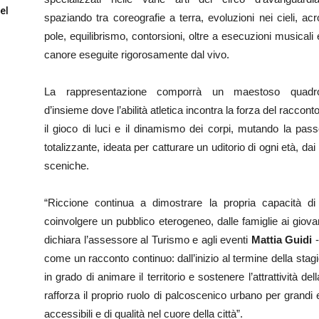
el
spaziando tra coreografie a terra, evoluzioni nei cieli, acr
pole, equilibrismo, contorsioni, oltre a esecuzioni musicali 
canore eseguite rigorosamente dal vivo.
La rappresentazione comporrà un maestoso quadr
d’insieme dove l’abilità atletica incontra la forza del racconto
il gioco di luci e il dinamismo dei corpi, mutando la pas
totalizzante, ideata per catturare un uditorio di ogni età, dai n
sceniche.
“Riccione continua a dimostrare la propria capacità di a
coinvolgere un pubblico eterogeneo, dalle famiglie ai giovan
dichiara l’assessore al Turismo e agli eventi
Mattia Guidi
-
come un racconto continuo: dall’inizio al termine della stagi
in grado di animare il territorio e sostenere l’attrattività d
rafforza il proprio ruolo di palcoscenico urbano per grandi e
accessibili e di qualità nel cuore della città”.