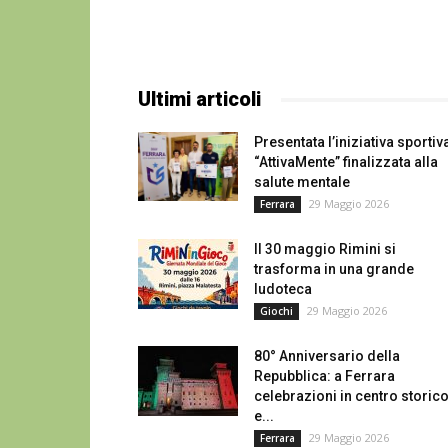
Ultimi articoli
Presentata l’iniziativa sportiv
“AttivaMente” finalizzata alla
salute mentale
29 Maggio 2026
Ferrara
Il 30 maggio Rimini si
trasforma in una grande
ludoteca
29 Maggio 2026
Giochi
80° Anniversario della
Repubblica: a Ferrara
celebrazioni in centro storic
e...
29 Maggio 2026
Ferrara