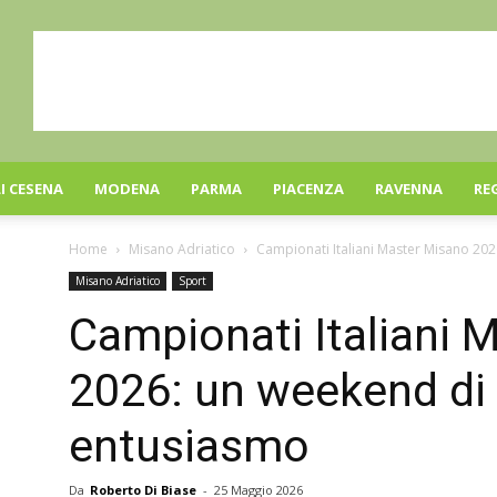
I CESENA
MODENA
PARMA
PIACENZA
RAVENNA
RE
Home
Misano Adriatico
Campionati Italiani Master Misano 20
Misano Adriatico
Sport
Campionati Italiani 
2026: un weekend di 
entusiasmo
Da
Roberto Di Biase
-
25 Maggio 2026