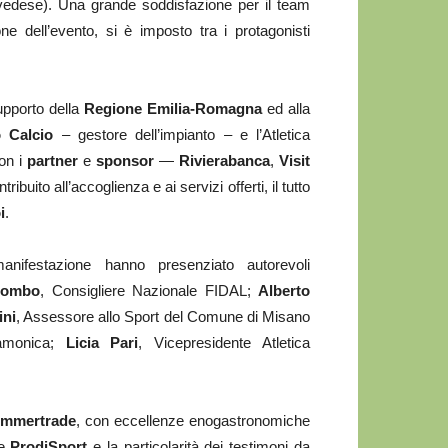
edese). Una grande soddisfazione per il team
e dell’evento, si è imposto tra i protagonisti
upporto della
Regione Emilia-Romagna
ed alla
 Calcio
– gestore dell’impianto – e l’Atletica
con i
partner
e
sponsor
—
Rivierabanca
,
Visit
buito all’accoglienza e ai servizi offerti, il tutto
i
.
nifestazione hanno presenziato autorevoli
lombo
, Consigliere Nazionale FIDAL;
Alberto
ini
, Assessore allo Sport del Comune di Misano
tamonica;
Licia Pari
, Vicepresidente Atletica
mmertrade
, con eccellenze enogastronomiche
 e
ProdiSport
e la particolarità dei testimoni da