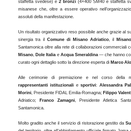
staffetta svedese) e
2 bronzi
(4×400 SM40 e staffetta sv
misanese che, oltre a essere operativo nell’organizzazion
assoluti della manifestazione.
Un risultato organizzativo reso possibile anche grazie al s
sinergia tra il
Comune di Misano Adriatico
, il
Misano
Santamonica oltre alla rete di collaborazioni commerciali 
Misano
,
Dole Italia
e
Acqua Smeraldina
— che hanno contri
curato ogni dettaglio sotto la direzione esperta di
Marco Alo
Alle cerimonie di premiazione e nel corso della ma
rappresentanti istituzionali
e
sportivi
:
Alessandra Pa
Morini
, Presidente FIDAL Emilia-Romagna;
Filippo Valent
Adriatico;
Franco Zamagni
, Presidente Atletica San
Santamonica.
Molto gradito anche il servizio di ristorazione gestito da
Su
del territorio, oltre all’abbigliamento ufficiale firmato Joma