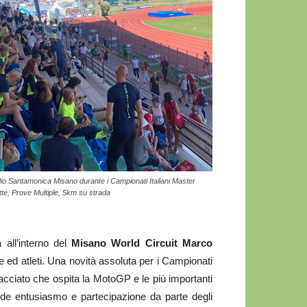
dio Santamonica Misano durante i Campionati Italiani Master
tte, Prove Multiple, 5km su strada
 all’interno del
Misano World Circuit Marco
te ed atleti. Una novità assoluta per i Campionati
racciato che ospita la MotoGP e le più importanti
ande entusiasmo e partecipazione da parte degli