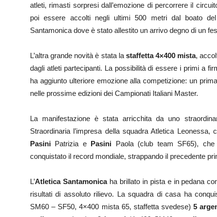
atleti, rimasti sorpresi dall’emozione di percorrere il circuit
poi essere accolti negli ultimi 500 metri dal boato del
Santamonica dove è stato allestito un arrivo degno di un fe
L’altra grande novità è stata la
staffetta 4×400 mista
, acco
dagli atleti partecipanti. La possibilità di essere i primi a f
ha aggiunto ulteriore emozione alla competizione: un primat
nelle prossime edizioni dei Campionati Italiani Master.
La manifestazione è stata arricchita da uno straordinari
Straordinaria l’impresa della squadra Atletica Leonessa
Pasini
Patrizia e
Pasini
Paola (club team SF65), che 
conquistato il record mondiale, strappando il precedente pr
L’
Atletica Santamonica
ha brillato in pista e in pedana co
risultati di assoluto rilievo. La squadra di casa ha conq
SM60 – SF50, 4×400 mista 65, staffetta svedese)
5 argen