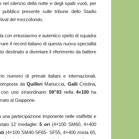
o nel silenzio della notte e degli spalti vuoti, per
 pubblico presente sulle tribune dello Stadio
stival del mezzofondo.
lta con entusiasmo e autentico spirito di squadra
irmare il record italiano di questa nuova specialità
o destinato a diventare il riferimento da battere
o numero di primati italiani e internazionali.
, composta da
Quilleri
Mariuccia,
Galli
Cristina,
con uno straordinario
59”83
nella
4×100
ha
imato al Giappone.
n una partecipazione imponente nelle staffette e
uistato 12 medaglie:
5 ori
(4×100 SM60, 4×400
ti
(4×100 SM40-SF65- SF55, 4×400 mista 65,