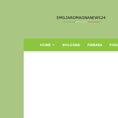
Emilia
Romagna
News
24
HOME
BOLOGNA
FERRARA
FORL