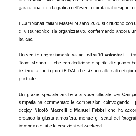
gara ufficiali con la grafica dell’evento curata dal designer 
I Campionati Italiani Master Misano 2026 si chiudono con u
di vista tecnico sia organizzativo, confermando ancora una v
italiana.
Un sentito ringraziamento va agli
oltre 70 volontari
— tra 
Team Misano — che con dedizione e spirito di squadra hanno
insieme ai tanti giudici FIDAL che si sono alternati nei gio
puntuale.
Un grazie speciale anche alla voce ufficiale dei Campi
simpatia ha commentato le competizioni coinvolgendo il pu
deejay
Nicolò Macrelli
e
Manuel Fabbri
che ha accom
creando la giusta atmosfera, mentre gli scatti dei fotogra
immortalato tutte le emozioni del weekend.