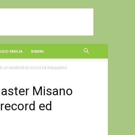
GGIO EMILIA
RIMINI
26: un weekend di record ed entusiasmo
Master Misano
record ed