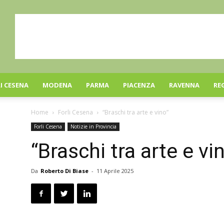
I CESENA
MODENA
PARMA
PIACENZA
RAVENNA
RE
Home
Forli Cesena
“Braschi tra arte e vino”
Forli Cesena
Notizie in Provincia
“Braschi tra arte e vi
Da
Roberto Di Biase
-
11 Aprile 2025