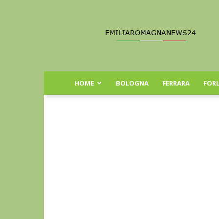
Emilia
Romagna
News
24
HOME
BOLOGNA
FERRARA
FORL