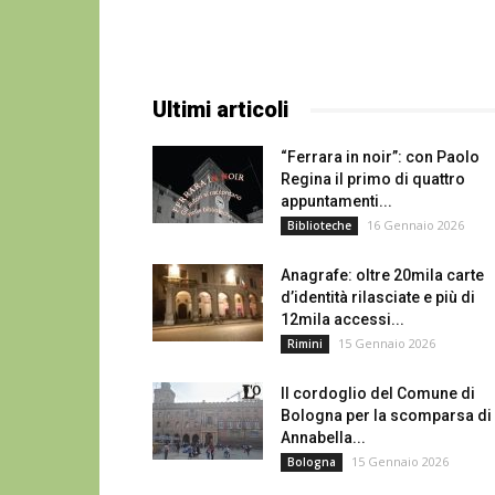
Ultimi articoli
“Ferrara in noir”: con Paolo
Regina il primo di quattro
appuntamenti...
16 Gennaio 2026
Biblioteche
Anagrafe: oltre 20mila carte
d’identità rilasciate e più di
12mila accessi...
15 Gennaio 2026
Rimini
Il cordoglio del Comune di
Bologna per la scomparsa di
Annabella...
15 Gennaio 2026
Bologna