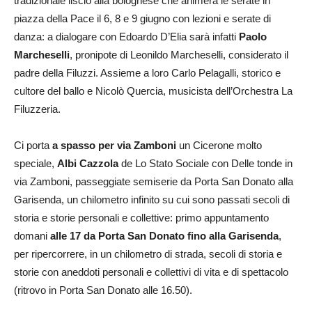
tradizionale liscio alla bolognese che animerà le serate in
piazza della Pace il 6, 8 e 9 giugno con lezioni e serate di
danza: a dialogare con Edoardo D’Elia sarà infatti
Paolo
Marcheselli
, pronipote di Leonildo Marcheselli, considerato il
padre della Filuzzi. Assieme a loro Carlo Pelagalli, storico e
cultore del ballo e Nicolò Quercia, musicista dell’Orchestra La
Filuzzeria.
Ci porta
a spasso per via Zamboni
un Cicerone molto
speciale,
Albi Cazzola
de Lo Stato Sociale con Delle tonde in
via Zamboni, passeggiate semiserie da Porta San Donato alla
Garisenda, un chilometro infinito su cui sono passati secoli di
storia e storie personali e collettive: primo appuntamento
domani
alle 17 da Porta San Donato fino alla Garisenda
,
per ripercorrere, in un chilometro di strada, secoli di storia e
storie con aneddoti personali e collettivi di vita e di spettacolo
(ritrovo in Porta San Donato alle 16.50).