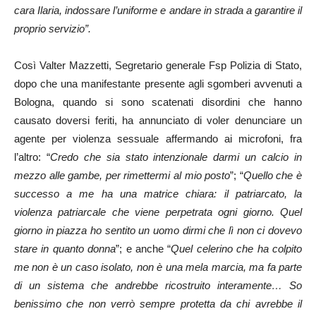
cara Ilaria, indossare l’uniforme e andare in strada a garantire il
proprio servizio”.
Così Valter Mazzetti, Segretario generale Fsp Polizia di Stato,
dopo che una manifestante presente agli sgomberi avvenuti a
Bologna, quando si sono scatenati disordini che hanno
causato doversi feriti, ha annunciato di voler denunciare un
agente per violenza sessuale affermando ai microfoni, fra
l’altro: “
Credo che sia stato intenzionale darmi un calcio in
mezzo alle gambe, per rimettermi al mio posto
”; “
Quello che è
successo a me ha una matrice chiara: il patriarcato, la
violenza patriarcale che viene perpetrata ogni giorno. Quel
giorno in piazza ho sentito un uomo dirmi che lì non ci dovevo
stare in quanto donna
”; e anche “
Quel celerino che ha colpito
me non è un caso isolato, non è una mela marcia, ma fa parte
di un sistema che andrebbe ricostruito interamente… So
benissimo che non verrò sempre protetta da chi avrebbe il