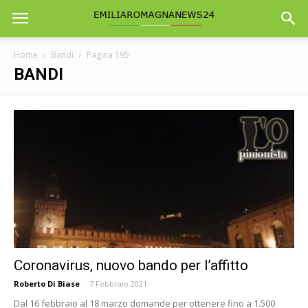
Home
Bandi
Pagina 195
BANDI
Coronavirus, nuovo bando per l’affitto
Roberto Di Biase
-
7 Febbraio 2021
Dal 16 febbraio al 18 marzo domande per ottenere fino a 1.500