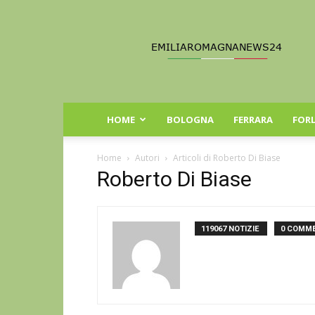
Emilia
Romagna
News
24
HOME
BOLOGNA
FERRARA
FORL
Home
Autori
Articoli di Roberto Di Biase
Roberto Di Biase
119067 NOTIZIE
0 COMME