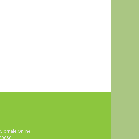
Giornale Online
660680