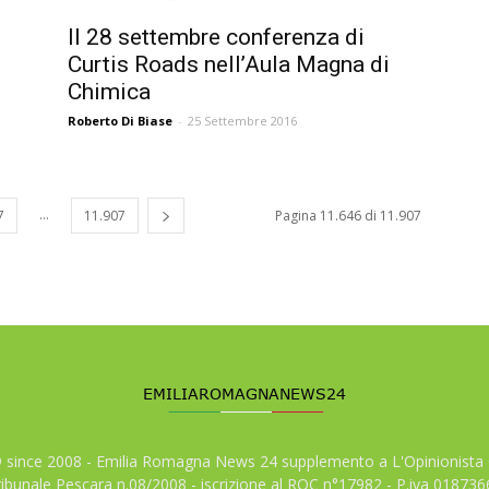
Il 28 settembre conferenza di
Curtis Roads nell’Aula Magna di
Chimica
Roberto Di Biase
-
25 Settembre 2016
...
7
11.907
Pagina 11.646 di 11.907
© since 2008 - Emilia Romagna News 24 supplemento a L'Opinionista 
tribunale Pescara n.08/2008 - iscrizione al ROC n°17982 - P.iva 01873