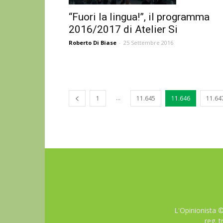
“Fuori la lingua!”, il programma
2016/2017 di Atelier Si
Roberto Di Biase
-
25 Settembre 2016
...
1
11.645
11.646
11.64
L'Opinionista 
reg. 