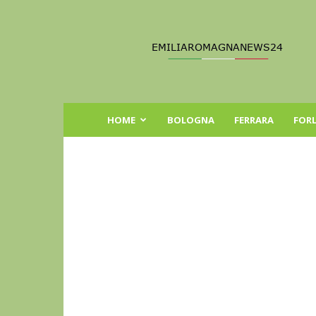
Emilia
Romagna
News
24
HOME
BOLOGNA
FERRARA
FORL