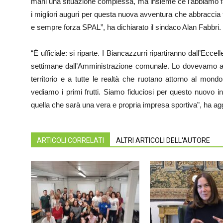
mani una situazione complessa, ma insieme ce l’abbiamo fat
i migliori auguri per questa nuova avventura che abbraccia 
e sempre forza SPAL”, ha dichiarato il sindaco Alan Fabbri.
“È ufficiale: si riparte. I Biancazzurri ripartiranno dall’Ecce
settimane dall’Amministrazione comunale. Lo dovevamo ai ti
territorio e a tutte le realtà che ruotano attorno al mond
vediamo i primi frutti. Siamo fiduciosi per questo nuovo ini
quella che sarà una vera e propria impresa sportiva”, ha ag
ARTICOLI CORRELATI
ALTRI ARTICOLI DELL'AUTORE