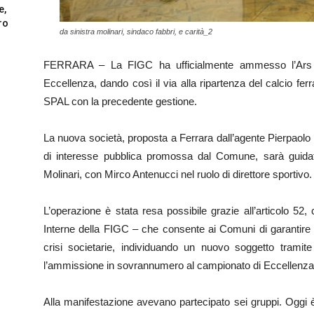
e,
ro
da sinistra molinari, sindaco fabbri, e carità_2
FERRARA – La FIGC ha ufficialmente ammesso l’Ars et
Eccellenza, dando così il via alla ripartenza del calcio fe
SPAL con la precedente gestione.
La nuova società, proposta a Ferrara dall’agente Pierpaolo 
di interesse pubblica promossa dal Comune, sarà guidata 
Molinari, con Mirco Antenucci nel ruolo di direttore sportivo.
L’operazione è stata resa possibile grazie all’articolo 
Interne della FIGC – che consente ai Comuni di garantire la
crisi societarie, individuando un nuovo soggetto trami
l’ammissione in sovrannumero al campionato di Eccellenza
Alla manifestazione avevano partecipato sei gruppi. Oggi è a