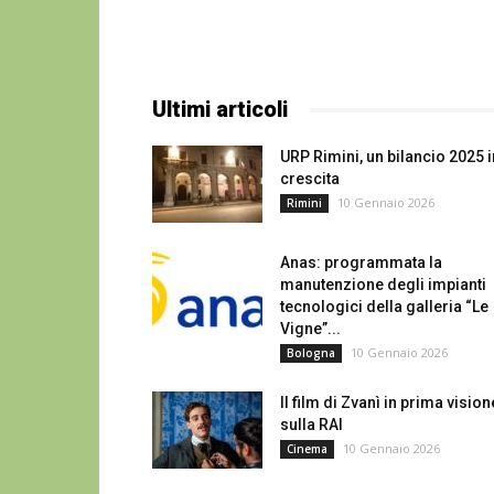
Ultimi articoli
URP Rimini, un bilancio 2025 i
crescita
10 Gennaio 2026
Rimini
Anas: programmata la
manutenzione degli impianti
tecnologici della galleria “Le
Vigne”...
10 Gennaio 2026
Bologna
Il film di Zvanì in prima vision
sulla RAI
10 Gennaio 2026
Cinema