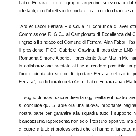
Labor Ferrara – con il gruppo argentino selezionato dal 
dilettanti, con l’obiettivo di riportare in alto i colori biancazzur
“Ars et Labor Ferrara – s.s.d. a r.l. comunica di aver ot
Commissione F.I.G.C., al Campionato di Eccellenza del 
ringrazia il sindaco del Comune di Ferrara, Alan Fabbri, l’
il presidente FIGC Gabriele Gravina, il presidente LND G
Romagna Simone Alberici, il presidente Juan Martin Molinari e 
la collaborazione prestata al fine di rendere possibile un 
l’unico dichiarato scopo di riportare Ferrara nel calcio 
Ferrara”, ha dichiarato della Ars et Labor Ferrara Juan Marti
“Il sogno di ricostruzione diventa oggi realtà e il nostro lav
si conclude qui. Si apre ora una nuova, importante pagina
nostra parte per garantire alla squadra tutto il supporto
biancazzurra rappresenta non solo il tessuto sportivo, ma 
di cuore a tutti: ai professionisti che ci hanno affiancato, a