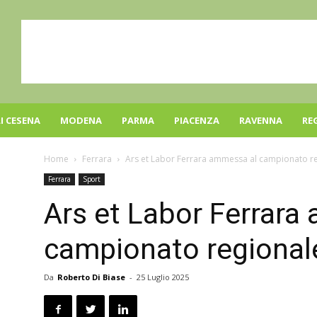
I CESENA
MODENA
PARMA
PIACENZA
RAVENNA
RE
Home
Ferrara
Ars et Labor Ferrara ammessa al campionato re
Ferrara
Sport
Ars et Labor Ferrara
campionato regionale
Da
Roberto Di Biase
-
25 Luglio 2025