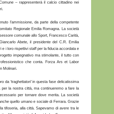
Comune – rappresenterà il calcio cittadino nei
ri.
tenuto l’ammissione, da parte della competente
Comitato Regionale Emilia Romagna. La società
assessore comunale allo Sport, Francesco Carità,
iancarlo Abete, il presidente del C.R. Emilia
i loro rispettivi staff per la fiducia accordata e
progetto impegnativo ma stimolante, il tutto con
professionistico che conta. Forza Ars et Labor
n Molinari.
oro da ‘traghettatori’ in questa fase delicatissima
 per la nostra città, ma continueremo a fare la
 necessario per tornare dove merita. La società
anche quello umano e sociale di Ferrara. Grazie
lla tifoseria, alla città. Sapevamo di avere tra le