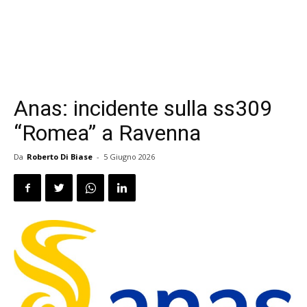
Anas: incidente sulla ss309
“Romea” a Ravenna
Da
Roberto Di Biase
-
5 Giugno 2026