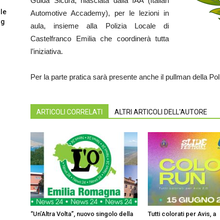
Guida Sicura, rilasciata dalla IAA (Italian
 le
Automotive Accademy), per le lezioni in
og
aula, insieme alla Polizia Locale di
Castelfranco Emilia che coordinerà tutta
l’iniziativa.
Per la parte pratica sarà presente anche il pullman della Poli
ARTICOLI CORRELATI
ALTRI ARTICOLI DELL'AUTORE
“Un’Altra Volta”, nuovo singolo della
Tutti colorati per Avis, a