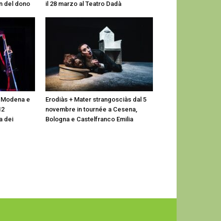
n del dono
il 28 marzo al Teatro Dadà
a Modena e
Erodiàs + Mater strangosciàs dal 5
12
novembre in tournée a Cesena,
a dei
Bologna e Castelfranco Emilia