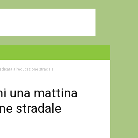
dedicata all’educazione stradale
ani una mattina
ne stradale