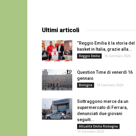
Ultimi articoli
“Reggio Emilia è la storia del
basket in Italia, grazie alla...
16 Gennaio 2026
Reggio Emilia
Question Time di venerdì 16
gennaio
16 Gennaio 2026
Bologna
Sottraggono merce da un
supermercato di Ferrara,
denunciati due giovani
seguiti...
Attualità Emilia Romagna
16 Gennaio 2026