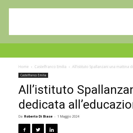
Home
Castelfranco Emilia
All’istituto Spallanzani una mattina 
Castelfranco Emilia
All’istituto Spallanz
dedicata all’educazio
Da
Roberto Di Biase
-
1 Maggio 2024