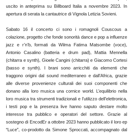
uscito in anteprima su Billboard Italia a novembre 2023. In
apertura di serata la cantautrice di Vignola Letizia Sovieni.
Sabato 16 il concerto ci sono i romagnoli Couscous a
colazione, progetto che fonde sonorità dance e pop a influenze
jazz e r’n’b, formati da Wilma Fatima Matsombe (voce),
Antonio Casalino (batteria e drum pad), Mattia Mennella
(chitarra e synth), Gioele Cangini (chitarra) e Giacomo Cortesi
(basso e synth). I brani sono arricchiti da elementi che
traggono origini dal sound mediterraneo e dall’Africa, grazie
alle diverse provenienze culturali dei suoi componenti che
donano alla loro musica una cornice world. L’equilibrio nella
loro musica tra strumenti tradizionali e l’utilizzo dell’elettronica,
i testi pop e la presenza live hanno saputo destare molto
interesse tra pubblico e operatori del settore. Grazie al
sostegno di EncodEr a ottobre 2023 hanno pubblicato il loro ep
“Luce”, co-prodotto da Simone Sproccati, accompagnato dal