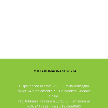
L'Opinionista © since 2008 - Emilia Romagna
News 24 supplemento a L'Opinionista Giornale
Online
reg. tribunale Pescara n.08/2008 - iscrizione al
ROC n°17982 - P.iva 01873660680