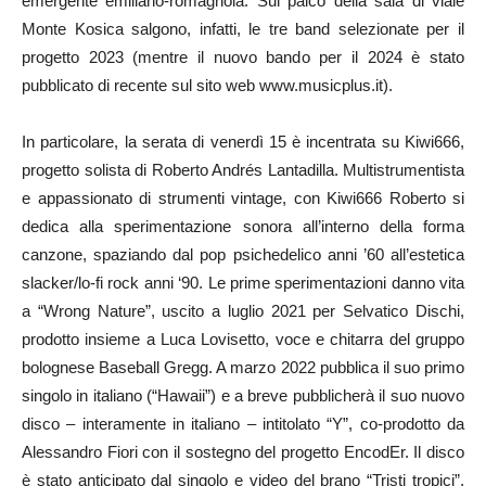
emergente emiliano-romagnola. Sul palco della sala di viale
Monte Kosica salgono, infatti, le tre band selezionate per il
progetto 2023 (mentre il nuovo bando per il 2024 è stato
pubblicato di recente sul sito web www.musicplus.it).
In particolare, la serata di venerdì 15 è incentrata su Kiwi666,
progetto solista di Roberto Andrés Lantadilla. Multistrumentista
e appassionato di strumenti vintage, con Kiwi666 Roberto si
dedica alla sperimentazione sonora all’interno della forma
canzone, spaziando dal pop psichedelico anni ’60 all’estetica
slacker/lo-fi rock anni ‘90. Le prime sperimentazioni danno vita
a “Wrong Nature”, uscito a luglio 2021 per Selvatico Dischi,
prodotto insieme a Luca Lovisetto, voce e chitarra del gruppo
bolognese Baseball Gregg. A marzo 2022 pubblica il suo primo
singolo in italiano (“Hawaii”) e a breve pubblicherà il suo nuovo
disco – interamente in italiano – intitolato “Y”, co-prodotto da
Alessandro Fiori con il sostegno del progetto EncodEr. Il disco
è stato anticipato dal singolo e video del brano “Tristi tropici”,