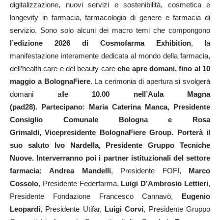
digitalizzazione, nuovi servizi e sostenibilità, cosmetica e
longevity in farmacia, farmacologia di genere e farmacia di
servizio. Sono solo alcuni dei macro temi che compongono
l’edizione 2026 di Cosmofarma Exhibition
, la
manifestazione interamente dedicata al mondo della farmacia,
dell’health care e del beauty care
che apre domani, fino al 10
maggio a BolognaFiere
. La cerimonia di apertura si svolgerà
domani alle
10.00 nell’Aula Magna
(pad28).
Partecipano:
Maria Caterina Manca,
Presidente
Consiglio Comunale Bologna e
Rosa
Grimaldi,
Vicepresidente BolognaFiere Group. Porterà il
suo saluto
Ivo Nardella
, Presidente Gruppo Tecniche
Nuove. Interverranno poi i partner istituzionali del settore
farmacia:
Andrea Mandelli
, Presidente FOFI,
Marco
Cossolo
, Presidente Federfarma,
Luigi D’Ambrosio Lettieri
,
Presidente Fondazione Francesco Cannavò,
Eugenio
Leopardi
, Presidente Utifar,
Luigi Corvi
, Presidente Gruppo