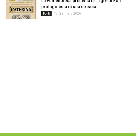
La Fumettoteca presenta la ‘Tigre di Forlì’
protagonista di una striscia...
13 Gennaio 2026
Forli