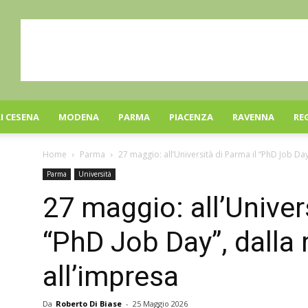
I CESENA
MODENA
PARMA
PIACENZA
RAVENNA
RE
Home
Parma
27 maggio: all’Università di Parma il “PhD Job Day
Parma
Università
27 maggio: all’Univer
“PhD Job Day”, dalla 
all’impresa
Da
Roberto Di Biase
-
25 Maggio 2026