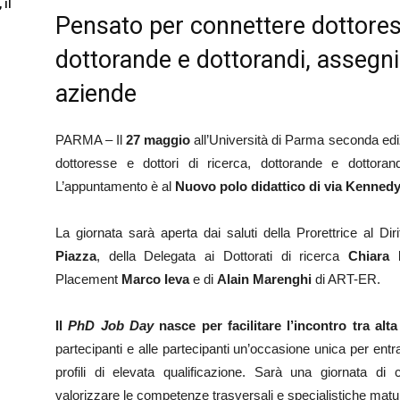
 il
Pensato per connettere dottoress
dottorande e dottorandi, assegni
aziende
PARMA – Il
27 maggio
all’Università di Parma seconda ed
dottoresse e dottori di ricerca, dottorande e dottora
L’appuntamento è al
Nuovo polo didattico di via Kennedy 
La giornata sarà aperta dai saluti della Prorettrice al Dir
Piazza
, della Delegata ai Dottorati di ricerca
Chiara 
Placement
Marco Ieva
e di
Alain Marenghi
di ART-ER.
Il
PhD Job Day
nasce per
facilitare l’incontro tra a
partecipanti e alle partecipanti un’occasione unica per entr
profili di elevata qualificazione. Sarà una giornata di 
valorizzare le competenze trasversali e specialistiche matur