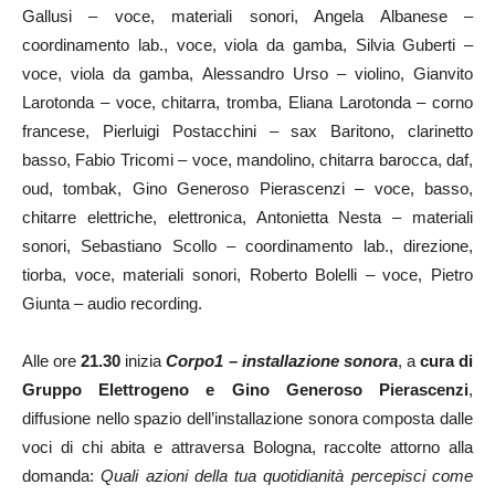
Gallusi – voce, materiali sonori, Angela Albanese –
coordinamento lab., voce, viola da gamba, Silvia Guberti –
voce, viola da gamba, Alessandro Urso – violino, Gianvito
Larotonda – voce, chitarra, tromba, Eliana Larotonda – corno
francese, Pierluigi Postacchini – sax Baritono, clarinetto
basso, Fabio Tricomi – voce, mandolino, chitarra barocca, daf,
oud, tombak, Gino Generoso Pierascenzi – voce, basso,
chitarre elettriche, elettronica, Antonietta Nesta – materiali
sonori, Sebastiano Scollo – coordinamento lab., direzione,
tiorba, voce, materiali sonori, Roberto Bolelli – voce, Pietro
Giunta – audio recording.
Alle ore
21.30
inizia
Corpo1 – installazione sonora
, a
cura di
Gruppo Elettrogeno e Gino Generoso Pierascenzi
,
diffusione nello spazio dell’installazione sonora composta dalle
voci di chi abita e attraversa Bologna, raccolte attorno alla
domanda:
Quali azioni della tua quotidianità percepisci come