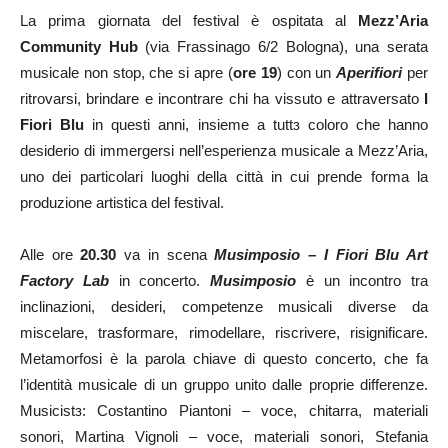
La prima giornata del festival è ospitata al
Mezz’Aria
Community Hub
(via Frassinago 6/2 Bologna), una serata
musicale non stop, che si apre (
ore 19
) con un
Aperifiori
per
ritrovarsi, brindare e incontrare chi ha vissuto e attraversato
I
Fiori Blu
in questi anni, insieme a tuttɜ coloro che hanno
desiderio di immergersi nell’esperienza musicale a Mezz’Aria,
uno dei particolari luoghi della città in cui prende forma la
produzione artistica del festival.
Alle ore
20.30
va in scena
Musimposio – I Fiori Blu Art
Factory Lab
in concerto.
Musimposio
è un incontro tra
inclinazioni, desideri, competenze musicali diverse da
miscelare, trasformare, rimodellare, riscrivere, risignificare.
Metamorfosi è la parola chiave di questo concerto, che fa
l’identità musicale di un gruppo unito dalle proprie differenze.
Musicistɜ: Costantino Piantoni – voce, chitarra, materiali
sonori, Martina Vignoli – voce, materiali sonori, Stefania