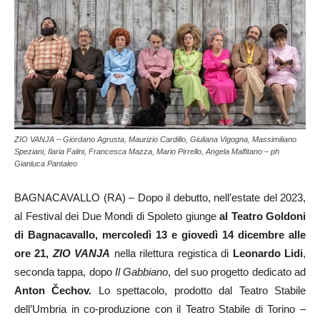
ZIO VANJA – Giordano Agrusta, Maurizio Cardillo, Giuliana Vigogna, Massimiliano
Speziani, Ilaria Falini, Francesca Mazza, Mario Pirrello, Angela Malfitano – ph
Gianluca Pantaleo
BAGNACAVALLO (RA) – Dopo il debutto, nell’estate del 2023,
al Festival dei Due Mondi di Spoleto giunge
al Teatro Goldoni
di Bagnacavallo, mercoledì 13 e giovedì 14 dicembre alle
ore 21,
ZIO VANJA
nella rilettura registica di
Leonardo Lidi
,
seconda tappa, dopo
Il Gabbiano
, del suo progetto dedicato ad
Anton
Čechov.
Lo spettacolo, prodotto dal Teatro Stabile
dell’Umbria in co-produzione con il Teatro Stabile di Torino –