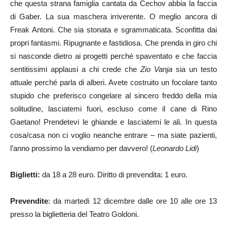
che questa strana famiglia cantata da Čechov abbia la faccia
di Gaber. La sua maschera irriverente. O meglio ancora di
Freak Antoni. Che sia stonata e sgrammaticata. Sconfitta dai
propri fantasmi. Ripugnante e fastidiosa. Che prenda in giro chi
si nasconde dietro ai progetti perché spaventato e che faccia
sentitissimi applausi a chi crede che
Zio Vanja
sia un testo
attuale perché parla di alberi. Avete costruito un focolare tanto
stupido che preferisco congelare al sincero freddo della mia
solitudine, lasciatemi fuori, escluso come il cane di Rino
Gaetano! Prendetevi le ghiande e lasciatemi le ali. In questa
cosa/casa non ci voglio neanche entrare – ma siate pazienti,
l’anno prossimo la vendiamo per davvero! (
Leonardo Lidi
)
Biglietti:
da 18 a 28 euro. Diritto di prevendita: 1 euro.
Prevendite
: da martedì 12 dicembre dalle ore 10 alle ore 13
presso la biglietteria del Teatro Goldoni.