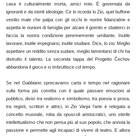
casa è culturalmente morta, amici miei. È governata da
ignoranti e da sterili ideologie. Ce lo ricorda lo Zio, quel buffone
vestito male che palpa con gli occhi le nostre fidanzatine e
aspetta le riunioni di famiglia per alzare il gomito e sbatterci in
faccia la nostra condizione perennemente umiliante. Inutile
lavorare, inutile impegnarsi, inutile studiare. Dice, lo zio. Meglio
aspettare un reddito senza sudare, meglio lamentarsi di chi ha
distrutto il talento. La seconda tappa del Progetto Čechov
abbandona il gioco e si imbruttisce col tempo.
Se nel
Gabbiano
sprecavamo carta e tempo nel ragionare
sulla forma più corretta con il quale passare emozioni al
pubblico, divisi tra realismo e simbolismo, tra poesia e prosa,
tra registi, scrittori e attrici, in
Zio Vanja
l’arte è relegata a
concetto museale, roba da opuscoli aristocratici, uno sterile
intellettualismo che non pensa più al suo popolo, che annoia la
passione e permette agli incapaci di vivere di teatro. E allora