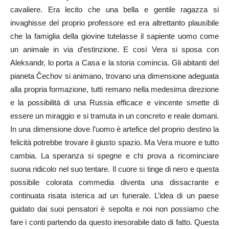
cavaliere. Era lecito che una bella e gentile ragazza si
invaghisse del proprio professore ed era altrettanto plausibile
che la famiglia della giovine tutelasse il sapiente uomo come
un animale in via d’estinzione. E così Vera si sposa con
Aleksandr, lo porta a Casa e la storia comincia. Gli abitanti del
pianeta Čechov si animano, trovano una dimensione adeguata
alla propria formazione, tutti remano nella medesima direzione
e la possibilità di una Russia efficace e vincente smette di
essere un miraggio e si tramuta in un concreto e reale domani.
In una dimensione dove l’uomo è artefice del proprio destino la
felicità potrebbe trovare il giusto spazio. Ma Vera muore e tutto
cambia. La speranza si spegne e chi prova a ricominciare
suona ridicolo nel suo tentare. Il cuore si tinge di nero e questa
possibile colorata commedia diventa una dissacrante e
continuata risata isterica ad un funerale. L’idea di un paese
guidato dai suoi pensatori è sepolta e noi non possiamo che
fare i conti partendo da questo inesorabile dato di fatto. Questa