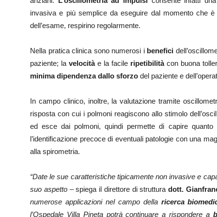
anziani.
L’oscillometria ad impulsi
consente infatti una 
invasiva e più semplice da eseguire dal momento che è su
dell’esame, respirino regolarmente.
Nella pratica clinica sono numerosi i
benefici
dell’oscillome
paziente; la
velocità
e la facile
ripetibilità
con buona tollera
minima dipendenza dallo sforzo
del paziente e dell’opera
In campo clinico, inoltre, la valutazione tramite oscillomet
risposta con cui i polmoni reagiscono allo stimolo dell’osc
ed esce dai polmoni, quindi permette di capire quanto
l’identificazione precoce di eventuali patologie con una magg
alla spirometria.
“Date le sue caratteristiche tipicamente non invasive e cap
suo aspetto –
spiega il direttore di struttura
dott. Gianfra
numerose applicazioni nel campo della
ricerca biomedic
l’Ospedale Villa Pineta potrà continuare a rispondere a
b