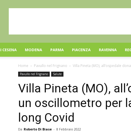
I CESENA
MODENA
PARMA
PIACENZA
RAVENNA
RE
Home
Pavullo nel Frignano
Villa Pineta (MO), all’ospedale dona
Pavullo nel Frignano
Salute
Villa Pineta (MO), al
un oscillometro per la
long Covid
Da
Roberto Di Biase
-
8 Febbraio 2022