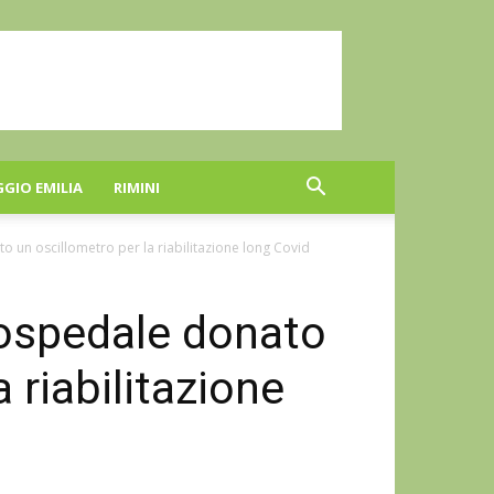
GGIO EMILIA
RIMINI
to un oscillometro per la riabilitazione long Covid
l’ospedale donato
 riabilitazione