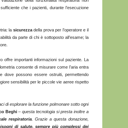
valutazione della funzionalità respiratoria non
fficiente che i pazienti, durante l’esecuzione
tria: la
sicurezza
della prova per l’operatore e il
bilità da parte di chi è sottoposto all’esame; la
tore.
ro offre importanti informazioni sul paziente. La
illometria consente di misurare come l’aria entra
 e dove possono essere ostruiti, permettendo
iore sensibilità per le piccole vie aeree rispetto
aci di esplorare la funzione polmonare sotto ogni
nco Beghi
– questa tecnologia si presta inoltre a
ale respiratoria
. Grazie a questa donazione,
isogni di salute, sempre più complessi dei