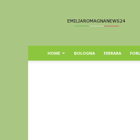
Emilia
Romagna
News
24
HOME
BOLOGNA
FERRARA
FORL