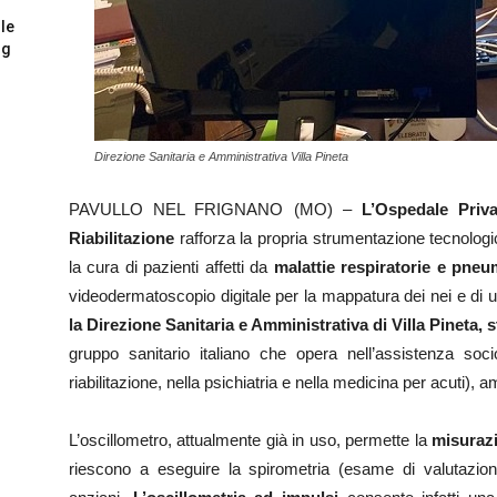
 le
og
Direzione Sanitaria e Amministrativa Villa Pineta
PAVULLO NEL FRIGNANO (MO) –
L’Ospedale Priva
Riabilitazione
rafforza la propria strumentazione tecnologi
la cura di pazienti affetti da
malattie respiratorie e pne
videodermatoscopio digitale per la mappatura dei nei e di 
la Direzione Sanitaria e Amministrativa di Villa Pineta,
gruppo sanitario italiano che opera nell’assistenza socio
riabilitazione, nella psichiatria e nella medicina per acuti), a
L’oscillometro, attualmente già in uso, permette la
misurazi
riescono a eseguire la spirometria (esame di valutazi