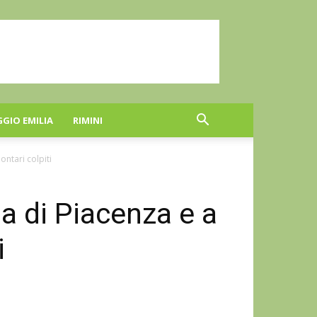
GGIO EMILIA
RIMINI
lontari colpiti
ia di Piacenza e a
i