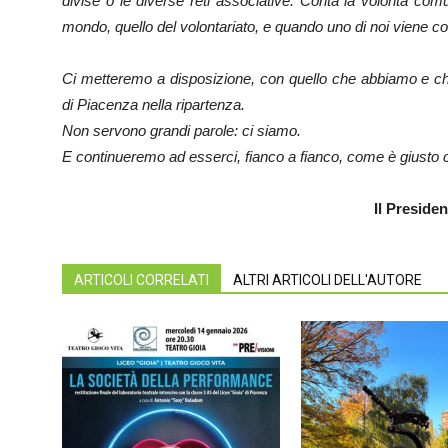
divise o le diverse reti associative. Conta la volontà com
mondo, quello del volontariato, e quando uno di noi viene colp
Ci metteremo a disposizione, con quello che abbiamo e ch
di Piacenza nella ripartenza.
Non servono grandi parole: ci siamo.
E continueremo ad esserci, fianco a fianco, come è giusto 
Il Presidente Dott. Giu
ARTICOLI CORRELATI
ALTRI ARTICOLI DELL'AUTORE