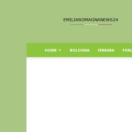
Emilia
Romagna
News
24
HOME
BOLOGNA
FERRARA
FORL