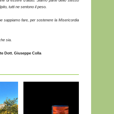
une di essere d’aiuto. Siamo parte dello stesso
ito, tutti ne sentono il peso.
e sappiamo fare, per sostenere la Misericordia
che sia.
seppe Colla