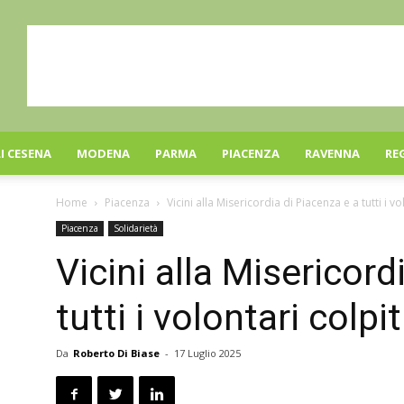
I CESENA
MODENA
PARMA
PIACENZA
RAVENNA
RE
Home
Piacenza
Vicini alla Misericordia di Piacenza e a tutti i vo
Piacenza
Solidarietà
Vicini alla Misericord
tutti i volontari colpit
Da
Roberto Di Biase
-
17 Luglio 2025