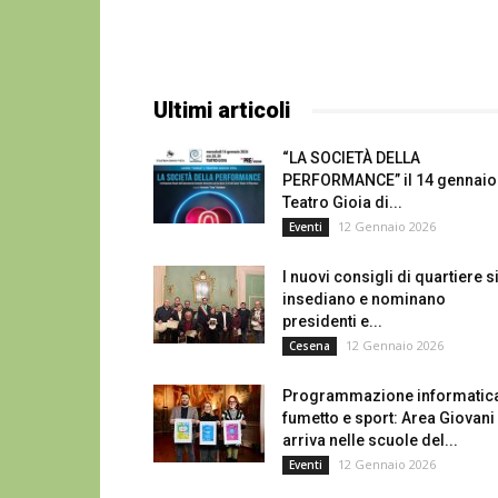
Ultimi articoli
“LA SOCIETÀ DELLA
PERFORMANCE” il 14 gennaio 
Teatro Gioia di...
12 Gennaio 2026
Eventi
I nuovi consigli di quartiere s
insediano e nominano
presidenti e...
12 Gennaio 2026
Cesena
Programmazione informatica
fumetto e sport: Area Giovani
arriva nelle scuole del...
12 Gennaio 2026
Eventi