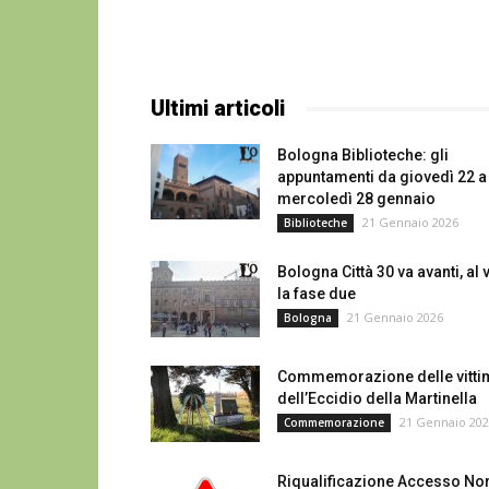
Ultimi articoli
Bologna Biblioteche: gli
appuntamenti da giovedì 22 a
mercoledì 28 gennaio
21 Gennaio 2026
Biblioteche
Bologna Città 30 va avanti, al 
la fase due
21 Gennaio 2026
Bologna
Commemorazione delle vitti
dell’Eccidio della Martinella
21 Gennaio 20
Commemorazione
Riqualificazione Accesso No