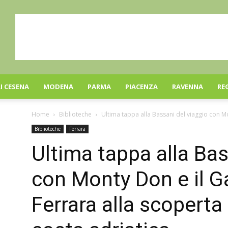
I CESENA
MODENA
PARMA
PIACENZA
RAVENNA
RE
Home
Biblioteche
Ultima tappa alla Bassani del viaggio con Mo
Biblioteche
Ferrara
Ultima tappa alla Bas
con Monty Don e il G
Ferrara alla scoperta 