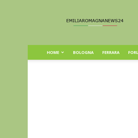
Emilia
Romagna
News
24
HOME
BOLOGNA
FERRARA
FORL