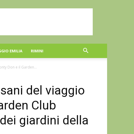
GGIO EMILIA
RIMINI
nty Don e il Garden...
sani del viaggio
arden Club
dei giardini della