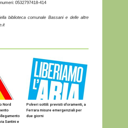
ai numeri: 0532797418-414
ella biblioteca comunale Bassani e delle altre
.it
so Nord
Polveri sottili: previsti sforamenti, a
mento
Ferrara misure emergenziali per
collegamento
due giorni
via Santini e