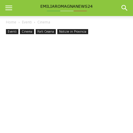
Home
Eventi
Cinema
Eventi
Cinema
Forli Cesena
Notizie in Provincia