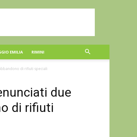
GGIO EMILIA
RIMINI
bbandono di rifiuti speciali
enunciati due
di rifiuti