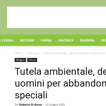
I CESENA
MODENA
PARMA
PIACENZA
RAVENNA
RE
Home
Bologna
Tutela ambientale, denunciati due uomini per a
Bologna
Rifiuti
Tutela ambientale, d
uomini per abbandono 
speciali
Da
Roberto Di Biase
-
23 Giugno 2026