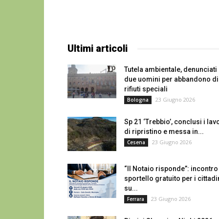
Ultimi articoli
Tutela ambientale, denunciati
due uomini per abbandono di
rifiuti speciali
23 Giugno 2026
Bologna
Sp 21 ‘Trebbio’, conclusi i lav
di ripristino e messa in...
23 Giugno 2026
Cesena
“Il Notaio risponde”: incontro
sportello gratuito per i cittadi
su...
23 Giugno 2026
Ferrara