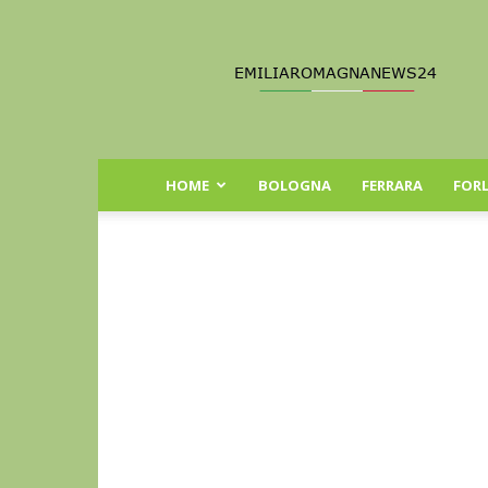
Emilia
Romagna
News
24
HOME
BOLOGNA
FERRARA
FORL