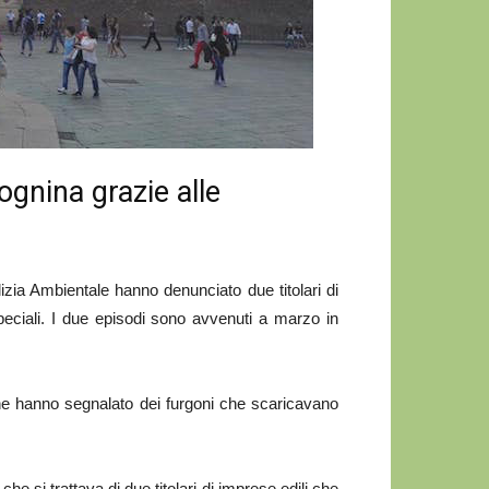
ognina grazie alle
zia Ambientale hanno denunciato due titolari di
 speciali. I due episodi sono avvenuti a marzo in
 che hanno segnalato dei furgoni che scaricavano
 che si trattava di due titolari di imprese edili che