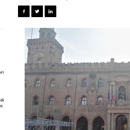
ori
 di
ni