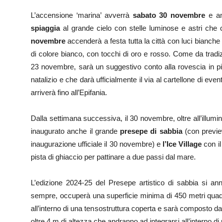
L’accensione ‘marina’ avverrà
sabato 30 novembre
e an
spiaggia
al grande cielo con stelle luminose e astri che c
novembre
accenderà a festa tutta la città con luci bianche 
di colore bianco, con tocchi di oro e rosso. Come da trad
23 novembre, sarà un suggestivo conto alla rovescia in pi
natalizio e che darà ufficialmente il via al cartellone di eve
arriverà fino all’Epifania.
Dalla settimana successiva, il 30 novembre, oltre all’illumin
inaugurato anche il grande
presepe di sabbia
(con preview
inaugurazione ufficiale il 30 novembre) e
l’Ice Village
con il
pista di ghiaccio per pattinare a due passi dal mare.
L’edizione 2024-25 del Presepe artistico di sabbia si a
sempre, occuperà una superficie minima di 450 metri quadra
all’interno di una tensostruttura coperta e sarà composto da 
oltre 4 m di altezza che andranno ad integrarsi all’interno di