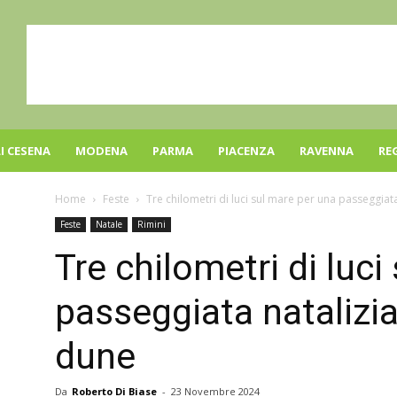
I CESENA
MODENA
PARMA
PIACENZA
RAVENNA
RE
Home
Feste
Tre chilometri di luci sul mare per una passeggiata
Feste
Natale
Rimini
Tre chilometri di luc
passeggiata natalizi
dune
Da
Roberto Di Biase
-
23 Novembre 2024