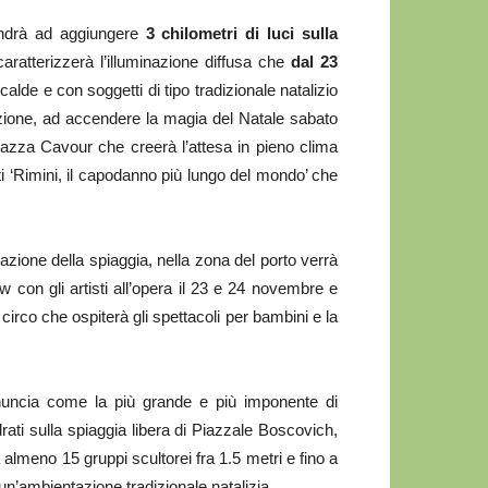
drà ad aggiungere
3 chilometri di luci sulla
aratterizzerà l’illuminazione diffusa che
dal 23
calde e con soggetti di tipo tradizionale natalizio
izione, ad accendere la magia del Natale sabato
azza Cavour che creerà l’attesa in pieno clima
nti ‘Rimini, il capodanno più lungo del mondo’ che
azione della spiaggia, nella zona del porto verrà
 con gli artisti all’opera il 23 e 24 novembre e
 circo che ospiterà gli spettacoli per bambini e la
nnuncia come la più grande e più imponente di
ti sulla spiaggia libera di Piazzale Boscovich,
almeno 15 gruppi scultorei fra 1.5 metri e fino a
 un’ambientazione tradizionale natalizia.