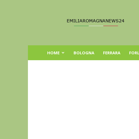
Emilia
Romagna
News
24
HOME
BOLOGNA
FERRARA
FORL