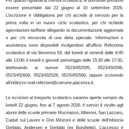
Per quanto riguarda la mensa scolastica, le domande potranno
essere presentate dal 22 giugno al 10 settembre 2026.
L’iscrizione è obbligatoria per chi accede al servizio per la
prima volta in un nuovo ciclo scolastico, per chi richiede
agevolazioni tariffarie allegando la documentazione aggiornata
e per chi necessita di una dieta speciale. Informazioni e
assistenza sono disponibili rivolgendosi all’ufficio Refezione
scolastica di via Beverora 59, dal lunedì al venerdì dalle 8:45
alle 13:00; il lunedì e giovedì pomeriggio dalle 15:30 alle 17:30,
telefonando ai numeri 0523/492595, 0523/492596,
0523/492608, 0523/492528, 0523/492580, oppure scrivendo
all’indirizzo mail refezioni@comune.piacenza.it.
Le iscrizioni al trasporto scolastico saranno aperte sempre da
lunedì 22 giugno, fino al 7 agosto 2026. Il servizi è rivolto agli
alunni delle scuole primarie Mucinasso, Alberoni, San Lazzaro,
Caduti sul Lavoro e Don Minzoni e delle scuole dell’infanzia
Gerbido, Andersen e Gerbido (ex Borghetto). L’accesso è