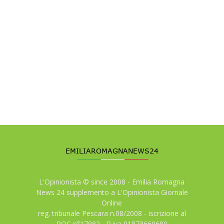
L'Opinionista © since 2008 - Emilia Romagna
News 24 supplemento a L'Opinionista Giornale
Online
reg. tribunale Pescara n.08/2008 - iscrizione al
ROC n°17982 - P.iva 01873660680