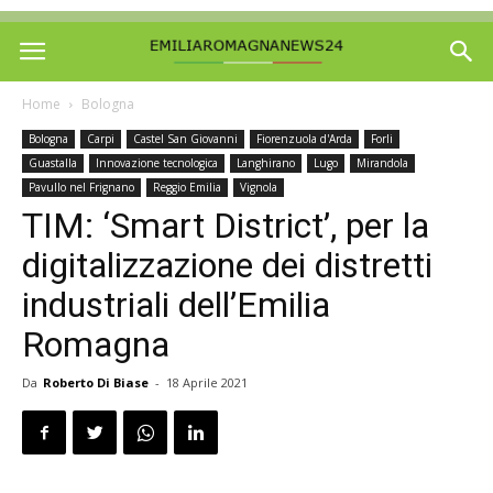
Home
Bologna
Bologna
Carpi
Castel San Giovanni
Fiorenzuola d'Arda
Forli
Guastalla
Innovazione tecnologica
Langhirano
Lugo
Mirandola
Pavullo nel Frignano
Reggio Emilia
Vignola
TIM: ‘Smart District’, per la
digitalizzazione dei distretti
industriali dell’Emilia
Romagna
Da
Roberto Di Biase
-
18 Aprile 2021