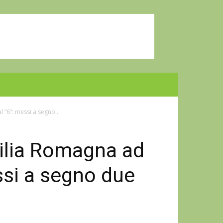
 “6”: messi a segno...
milia Romagna ad
ssi a segno due