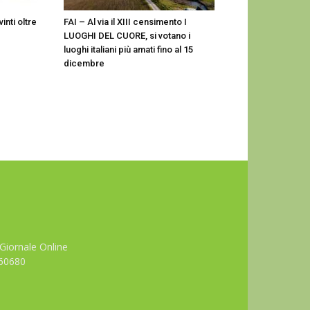
inti oltre
FAI – Al via il XIII censimento I
LUOGHI DEL CUORE, si votano i
luoghi italiani più amati fino al 15
dicembre
Giornale Online
660680