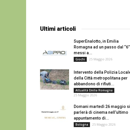
Ultimi articoli
SuperEnalotto, in Emilia
Romagna ad un passo dal “6”
messi a...
25 Maggio 2026
Giochi
Intervento della Polizia Local
della Città metropolitana per
abbandono di rifiuti...
Attualità Emilia Romagna
25 Maggio 2026
Domani martedì 26 maggio s
parlerà di cinema nell’ultimo
appuntamento di...
25 Maggio 2026
Bologna