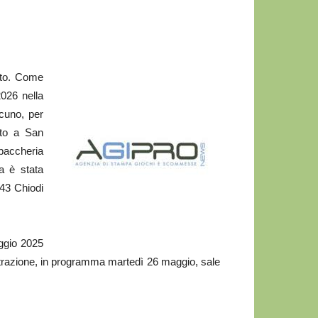
tto. Come
2026 nella
scuno, per
ato a San
abaccheria
ta è stata
 43 Chiodi
aggio 2025
trazione, in programma martedì 26 maggio, sale