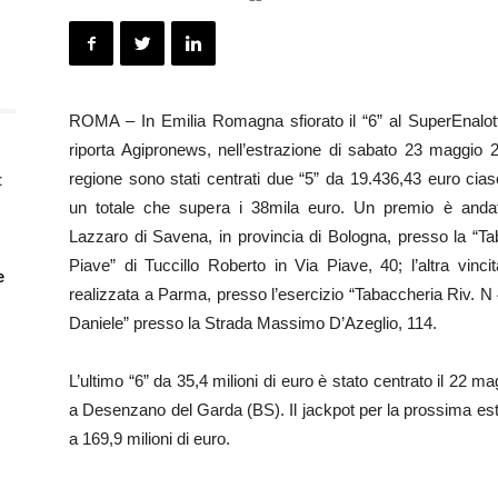
ROMA – In Emilia Romagna sfiorato il “6” al SuperEnalo
riporta Agipronews, nell’estrazione di sabato 23 maggio 
regione sono stati centrati due “5” da 19.436,43 euro cia
:
un totale che supera i 38mila euro. Un premio è and
Lazzaro di Savena, in provincia di Bologna, presso la “T
Piave” di Tuccillo Roberto in Via Piave, 40; l’altra vinci
e
realizzata a Parma, presso l’esercizio “Tabaccheria Riv. N
Daniele” presso la Strada Massimo D’Azeglio, 114.
L’ultimo “6” da 35,4 milioni di euro è stato centrato il 22 m
i
a Desenzano del Garda (BS). Il jackpot per la prossima es
a 169,9 milioni di euro.