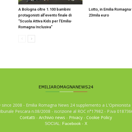
A Bologna oltre 1.100 bambini
Lotto, in Emilia Romagna v
protagonisti all’evento finale di
23mila euro
“Scuola Attiva Kids per l’Emilia-
Romagna Inclusiva”
© since 2008 - Emilia Romagna News 24 supplemento a L'Opinionista 
tribunale Pescara n.08/2008 - iscrizione al ROC n°17982 - P.iva 01873
Contatti
-
Archivio news
-
Privacy
-
Cookie Policy
SOCIAL:
Facebook
-
X