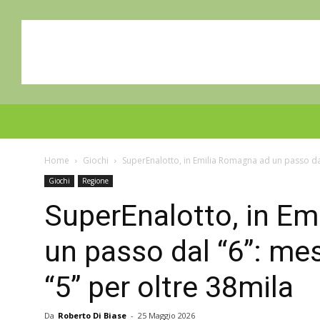
Home
Giochi
SuperEnalotto, in Emilia Romagna ad un passo dal
Giochi
Regione
SuperEnalotto, in E
un passo dal “6”: me
“5” per oltre 38mila
Da
Roberto Di Biase
-
25 Maggio 2026