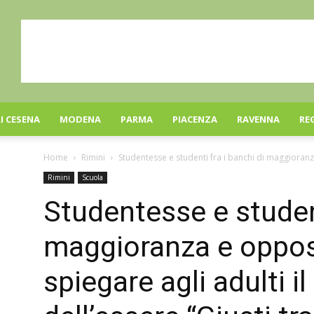
I CESENA
MODENA
PARMA
PIACENZA
RAVENNA
RE
Home
Rimini
Studentesse e studenti fra i banchi di maggioranz
Rimini
Scuola
Studentesse e student
maggioranza e oppos
spiegare agli adulti i