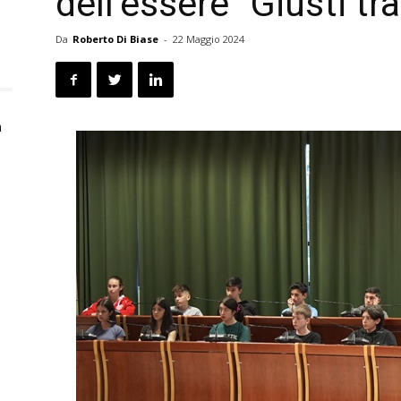
dell’essere “Giusti tr
Da
Roberto Di Biase
-
22 Maggio 2024
n