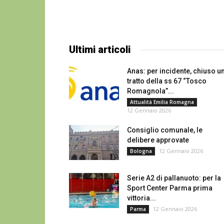
Ultimi articoli
Anas: per incidente, chiuso u
tratto della ss 67 “Tosco
Romagnola”...
Attualità Emilia Romagna
12 Gennaio 2026
Consiglio comunale, le
delibere approvate
12 Gennaio 2026
Bologna
Serie A2 di pallanuoto: per la
Sport Center Parma prima
vittoria...
12 Gennaio 2026
Parma