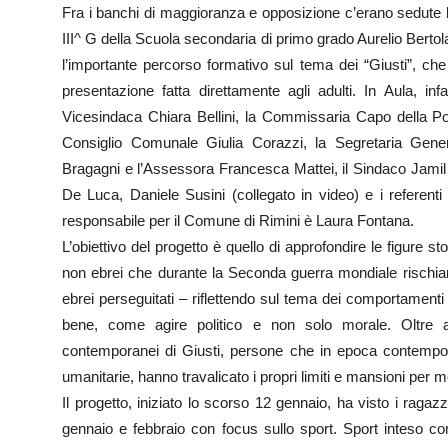
Fra i banchi di maggioranza e opposizione c’erano sedute le
III^ G della Scuola secondaria di primo grado Aurelio Bertola.
l’importante percorso formativo sul tema dei “Giusti”, che
presentazione fatta direttamente agli adulti. In Aula, infa
Vicesindaca Chiara Bellini, la Commissaria Capo della Poli
Consiglio Comunale Giulia Corazzi, la Segretaria Gene
Bragagni e l’Assessora Francesca Mattei, il Sindaco Jamil
De Luca, Daniele Susini (collegato in video) e i referenti 
responsabile per il Comune di Rimini è Laura Fontana.
L’obiettivo del progetto è quello di approfondire le figure s
non ebrei che durante la Seconda guerra mondiale rischiaro
ebrei perseguitati – riflettendo sul tema dei comportamenti i
bene, come agire politico e non solo morale. Oltre a
contemporanei di Giusti, persone che in epoca contemporan
umanitarie, hanno travalicato i propri limiti e mansioni per me
Il progetto, iniziato lo scorso 12 gennaio, ha visto i ragazzi
gennaio e febbraio con focus sullo sport. Sport inteso co