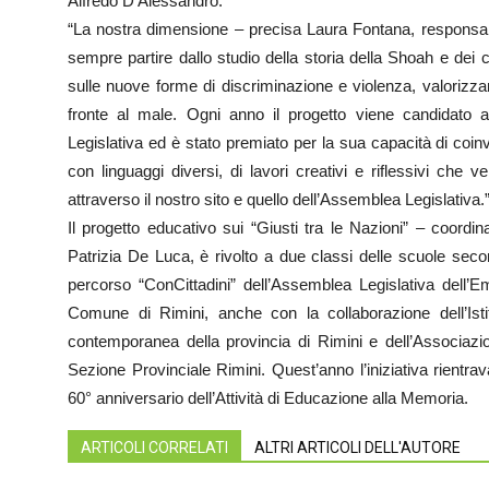
Alfredo D’Alessandro.
“La nostra dimensione – precisa Laura Fontana, responsabi
sempre partire dallo studio della storia della Shoah e dei cr
sulle nuove forme di discriminazione e violenza, valorizza
fronte al male. Ogni anno il progetto viene candidato a
Legislativa ed è stato premiato per la sua capacità di coin
con linguaggi diversi, di lavori creativi e riflessivi che
attraverso il nostro sito e quello dell’Assemblea Legislativa.
Il progetto educativo sui “Giusti tra le Nazioni” – coordi
Patrizia De Luca, è rivolto a due classi delle scuole secon
percorso “ConCittadini” dell’Assemblea Legislativa dell’
Comune di Rimini, anche con la collaborazione dell’Istit
contemporanea della provincia di Rimini e dell’Associazi
Sezione Provinciale Rimini. Quest’anno l’iniziativa rientrava
60° anniversario dell’Attività di Educazione alla Memoria.
ARTICOLI CORRELATI
ALTRI ARTICOLI DELL'AUTORE