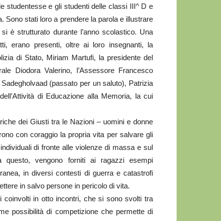
 studentesse e gli studenti delle classi III^ D e
 Sono stati loro a prendere la parola e illustrare
 si è strutturato durante l’anno scolastico. Una
tti, erano presenti, oltre ai loro insegnanti, la
zia di Stato, Miriam Martufi, la presidente del
rale Diodora Valerino, l’Assessore Francesco
 Sadegholvaad (passato per un saluto), Patrizia
dell’Attività di Educazione alla Memoria, la cui
toriche dei Giusti tra le Nazioni – uomini e donne
no con coraggio la propria vita per salvare gli
ndividuali di fronte alle violenze di massa e sul
 questo, vengono forniti ai ragazzi esempi
ea, in diversi contesti di guerra e catastrofi
ttere in salvo persone in pericolo di vita.
 coinvolti in otto incontri, che si sono svolti tra
me possibilità di competizione che permette di