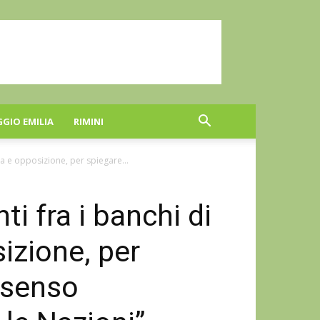
GGIO EMILIA
RIMINI
a e opposizione, per spiegare...
i fra i banchi di
izione, per
l senso