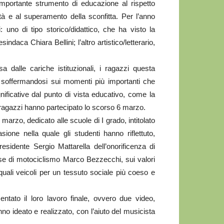
importante strumento di educazione al rispetto
stà e al superamento della sconfitta. Per l’anno
 uno di tipo storico/didattico, che ha visto la
ndaca Chiara Bellini; l’altro artistico/letterario,
a dalle cariche istituzionali, i ragazzi questa
, soffermandosi sui momenti più importanti che
ificative dal punto di vista educativo, come la
i ragazzi hanno partecipato lo scorso 6 marzo.
marzo, dedicato alle scuole di I grado, intitolato
sione nella quale gli studenti hanno riflettuto,
sidente Sergio Mattarella dell’onorificenza di
ese di motociclismo Marco Bezzecchi, sui valori
quali veicoli per un tessuto sociale più coeso e
sentato il loro lavoro finale, ovvero due video,
nno ideato e realizzato, con l’aiuto del musicista