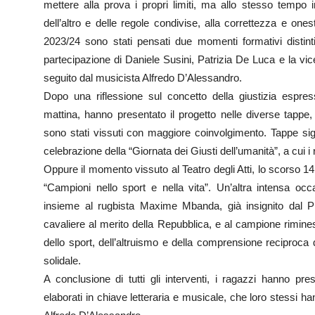
mettere alla prova i propri limiti, ma allo stesso tempo 
dell’altro e delle regole condivise, alla correttezza e one
2023/24 sono stati pensati due momenti formativi distinti:
partecipazione di Daniele Susini, Patrizia De Luca e la vicesi
seguito dal musicista Alfredo D’Alessandro.
Dopo una riflessione sul concetto della giustizia espress
mattina, hanno presentato il progetto nelle diverse tappe
sono stati vissuti con maggiore coinvolgimento. Tappe sign
celebrazione della “Giornata dei Giusti dell’umanità”, a cui 
Oppure il momento vissuto al Teatro degli Atti, lo scorso 14 
“Campioni nello sport e nella vita”. Un’altra intensa occa
insieme al rugbista Maxime Mbanda, già insignito dal Pre
cavaliere al merito della Repubblica, e al campione rimin
dello sport, dell’altruismo e della comprensione reciproca 
solidale.
A conclusione di tutti gli interventi, i ragazzi hanno pre
elaborati in chiave letteraria e musicale, che loro stessi ha