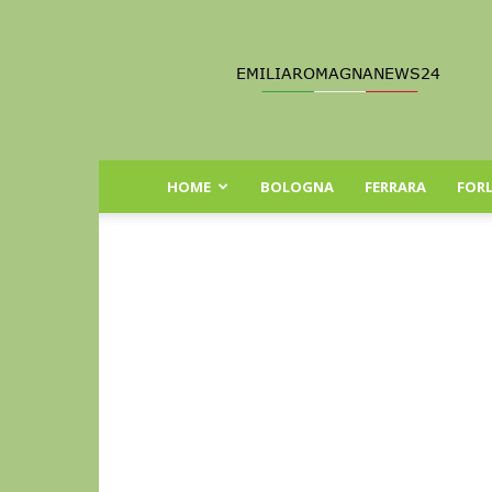
Emilia
Romagna
News
24
HOME
BOLOGNA
FERRARA
FORL