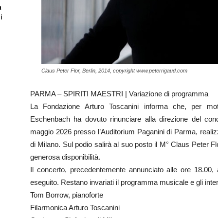
a
i
Claus Peter Flor, Berlin, 2014, copyright www.peterrigaud.com
PARMA – SPIRITI MAESTRI | Variazione di programma
La Fondazione Arturo Toscanini informa che, per moti
Eschenbach ha dovuto rinunciare alla direzione del con
maggio 2026 presso l’Auditorium Paganini di Parma, realizz
di Milano. Sul podio salirà al suo posto il M° Claus Peter F
generosa disponibilità.
Il concerto, precedentemente annunciato alle ore 18.00, 
eseguito. Restano invariati il programma musicale e gli inter
Tom Borrow, pianoforte
Filarmonica Arturo Toscanini