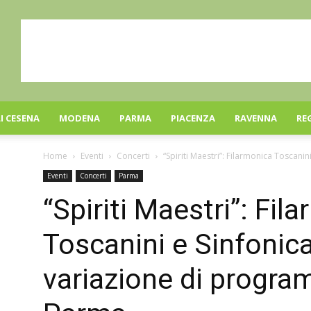
I CESENA
MODENA
PARMA
PIACENZA
RAVENNA
RE
Home
Eventi
Concerti
“Spiriti Maestri”: Filarmonica Toscani
Eventi
Concerti
Parma
“Spiriti Maestri”: Fil
Toscanini e Sinfonica
variazione di progr