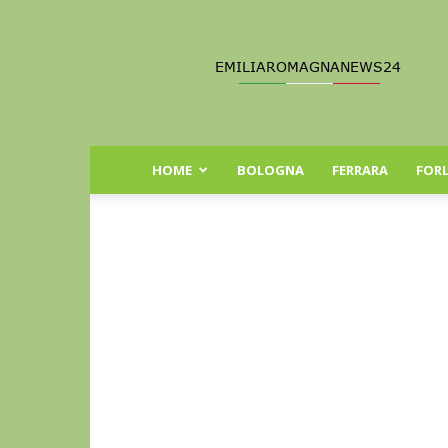
Emilia
Romagna
News
24
HOME
BOLOGNA
FERRARA
FORL