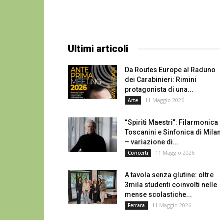
Ultimi articoli
Da Routes Europe al Raduno
dei Carabinieri: Rimini
protagonista di una...
11 Maggio 2026
Arte
“Spiriti Maestri”: Filarmonica
Toscanini e Sinfonica di Mila
– variazione di...
11 Maggio 2026
Concerti
A tavola senza glutine: oltre
3mila studenti coinvolti nelle
mense scolastiche...
11 Maggio 2026
Ferrara