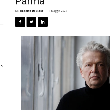
Parma
Da
Roberto Di Biase
-
11 Maggio 2026
no