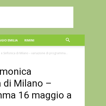
GGIO EMILIA
RIMINI
ni e Sinfonica di Milano – variazione di programma...
armonica
 di Milano –
amma 16 maggio a