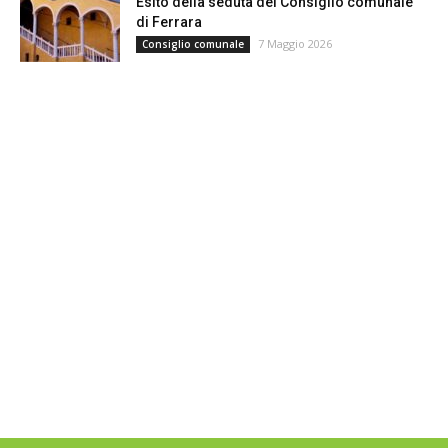
Esito della seduta del Consiglio comunale
di Ferrara
7 Maggio 2026
Consiglio comunale