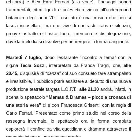
(chitarra) e Alex Exra Fornari (alla voce). Paesaggi sonori
frammentati, ritmi liquidi e un’estetica vicina all’underground
britannico degli anni ’70; il risultato è una musica che non si
lascia incasellare, ma che vive di contrasti: caos e silenzio,
groove astratto e flusso libero, memoria e disintegrazione,
dove la melodia si dissolve per riemergere in forma cangiante.
Martedì 7 luglio
, dopo l’esilarante “incontro a tema” con la
sig.na
Tecla Sozzi
, interpretata da Franca Tragni, che,
alle
20.45
, disquisirà di
“danza”
col suo consueto fare strampalato
e irresistibile, il pubblico potrà assistere al debutto di una nuova
produzione teatrale targata L.O.F.T.:
alle 21.30
andrà, infatti, in
scena lo spettacolo
“Mamas & Dramas – piccola cronaca di
una storia vera”
di e con Francesca Grisenti, con la regia di
Carlo Ferrari. Presentato come primo studio nel corso della
rassegna invernale, lo spettacolo ora in forma compiuta
esplorerà il confine tra vita quotidiana e dramma attraverso il
racconto intimo di una giovane madre.