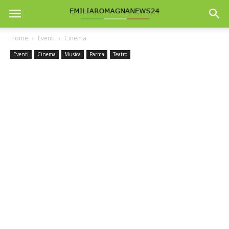
Home
Eventi
Cinema
Eventi
Cinema
Musica
Parma
Teatro