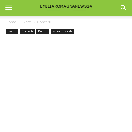
Home
Eventi
Concerti
Eventi
Concerti
Rimini
Sagra musicale