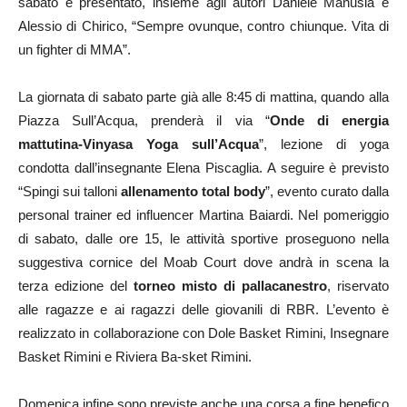
sabato è presentato, insieme agli autori Daniele Manusia e
Alessio di Chirico, “Sempre ovunque, contro chiunque. Vita di
un fighter di MMA”.
La giornata di sabato parte già alle 8:45 di mattina, quando alla
Piazza Sull’Acqua, prenderà il via “
Onde di energia
mattutina-Vinyasa Yoga sull’Acqua
”, lezione di yoga
condotta dall’insegnante Elena Piscaglia. A seguire è previsto
“Spingi sui talloni
allenamento total body
”, evento curato dalla
personal trainer ed influencer Martina Baiardi. Nel pomeriggio
di sabato, dalle ore 15, le attività sportive proseguono nella
suggestiva cornice del Moab Court dove andrà in scena la
terza edizione del
torneo misto di pallacanestro
, riservato
alle ragazze e ai ragazzi delle giovanili di RBR. L’evento è
realizzato in collaborazione con Dole Basket Rimini, Insegnare
Basket Rimini e Riviera Ba-sket Rimini.
Domenica infine sono previste anche una corsa a fine benefico