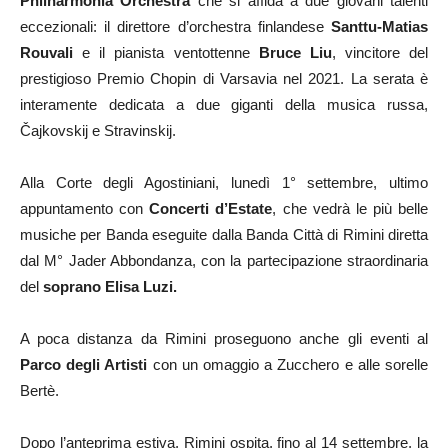
Philharmonia Orchestra
che si affida a due giovani talenti
eccezionali: il direttore d’orchestra finlandese
Santtu-Matias
Rouvali
e il pianista ventottenne
Bruce Liu
, vincitore del
prestigioso Premio Chopin di Varsavia nel 2021. La serata è
interamente dedicata a due giganti della musica russa,
Čajkovskij e Stravinskij.
Alla Corte degli Agostiniani, lunedì 1° settembre, ultimo
appuntamento con
Concerti d’Estate
, che vedrà le più belle
musiche per Banda eseguite dalla Banda Città di Rimini diretta
dal M° Jader Abbondanza, con la partecipazione straordinaria
del
soprano Elisa Luzi.
A poca distanza da Rimini proseguono anche gli eventi al
Parco degli Artisti
con un omaggio a Zucchero e alle sorelle
Bertè.
Dopo l’anteprima estiva, Rimini ospita, fino al 14 settembre, la