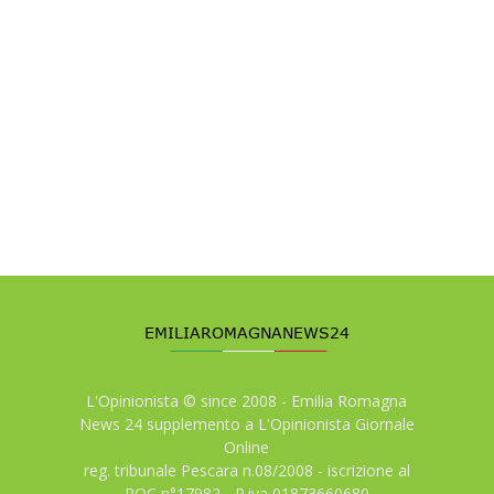
L'Opinionista © since 2008 - Emilia Romagna
News 24 supplemento a L'Opinionista Giornale
Online
reg. tribunale Pescara n.08/2008 - iscrizione al
ROC n°17982 - P.iva 01873660680