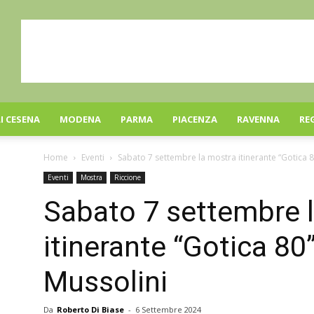
I CESENA
MODENA
PARMA
PIACENZA
RAVENNA
RE
Home
Eventi
Sabato 7 settembre la mostra itinerante “Gotica 8
Eventi
Mostra
Riccione
Sabato 7 settembre 
itinerante “Gotica 80
Mussolini
Da
Roberto Di Biase
-
6 Settembre 2024