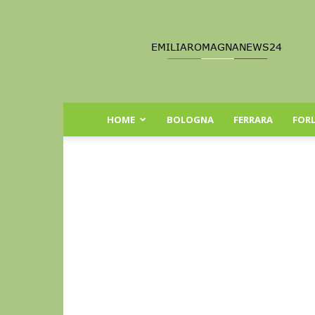
Emilia
Romagna
News
24
HOME
BOLOGNA
FERRARA
FORL