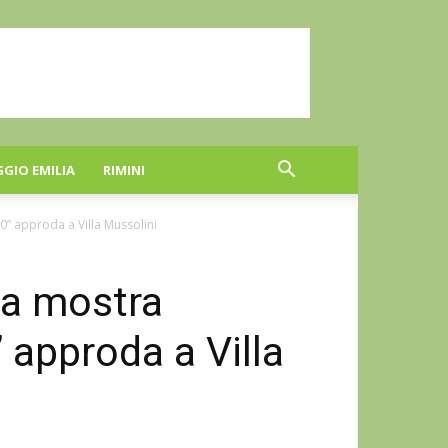
GGIO EMILIA
RIMINI
0” approda a Villa Mussolini
la mostra
” approda a Villa