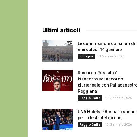
Ultimi articoli
Le commissioni consiliari di
mercoledì 14 gennaio
13 Gennaio 2026
Bologna
Riccardo Rossato è
biancorosso: accordo
pluriennale con Pallacanestr
Reggiana
13 Gennaio 2026
Reggio Emilia
UNA Hotels e Bosna si sfidan
per la testa del girone,...
13 Gennaio 2026
Reggio Emilia