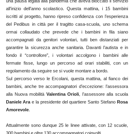
una pausa legata alla pandemia che aveva bloccato il servizio
all’inizio dell’anno scolastico. Questa mattina, i 15 bambini
iscritti al progetto, hanno ripreso confidenza con l’esperienza
del Pedibus in città per il tragitto casa-scuola, uno schema
ormai collaudato che prevede che i bambini in fila siano
accompagnati da genitori volontari, tutti ben distanziati per
garantire la sicurezza anche sanitaria. Davanti l’autista e in
fondo il “controllore”, i volontari accolgono i bambini alle
fermate fisse, lungo un percorso ad orari stabiliti, con un
regolamento da seguire se si vuole montare a bordo.
Sul percorso verso le Ercolani, questa mattina, al fianco dei
bambini, anche tre accompagnatori d’eccezione: l’assessora
alla Nuova mobilità
Valentina Orioli
, l’assessore alla scuola
Daniele Ara
e la presidente del quartiere Santo Stefano
Rosa
Amorevole
.
Attualmente sono dunque 25 le linee attivate, con 12 scuole,
300 bambini e oltre 130 accompagnatori coinvolti.