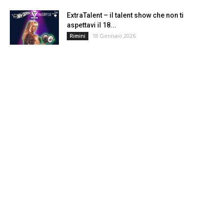
ExtraTalent – il talent show che non ti
aspettavi il 18...
18 Gennaio 2026
Rimini