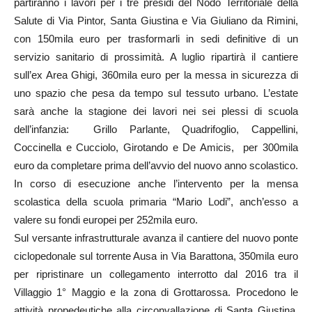
partiranno i lavori per i tre presidi del Nodo Territoriale della
Salute di Via Pintor, Santa Giustina e Via Giuliano da Rimini,
con 150mila euro per trasformarli in sedi definitive di un
servizio sanitario di prossimità. A luglio ripartirà il cantiere
sull’ex Area Ghigi, 360mila euro per la messa in sicurezza di
uno spazio che pesa da tempo sul tessuto urbano. L’estate
sarà anche la stagione dei lavori nei sei plessi di scuola
dell’infanzia: Grillo Parlante, Quadrifoglio, Cappellini,
Coccinella e Cucciolo, Girotando e De Amicis, per 300mila
euro da completare prima dell’avvio del nuovo anno scolastico.
In corso di esecuzione anche l’intervento per la mensa
scolastica della scuola primaria “Mario Lodi”, anch’esso a
valere su fondi europei per 252mila euro.
Sul versante infrastrutturale avanza il cantiere del nuovo ponte
ciclopedonale sul torrente Ausa in Via Barattona, 350mila euro
per ripristinare un collegamento interrotto dal 2016 tra il
Villaggio 1° Maggio e la zona di Grottarossa. Procedono le
attività propedeutiche alla circonvallazione di Santa Giustina,