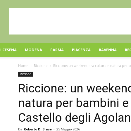
I CESENA
MODENA
PARMA
PIACENZA
RAVENNA
RE
Home
Riccione
Riccione: un weekend tra cultura e natura per ba
Riccione
Riccione: un weekend
natura per bambini e 
Castello degli Agolan
Da
Roberto Di Biase
-
25 Maggio 2026