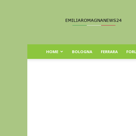
Emilia
Romagna
News
24
HOME
BOLOGNA
FERRARA
FORL