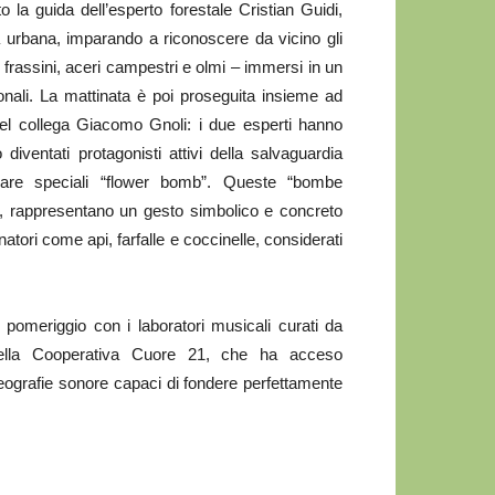
 la guida dell’esperto forestale Cristian Guidi,
tà urbana, imparando a riconoscere da vicino gli
 frassini, aceri campestri e olmi – immersi in un
ionali. La mattinata è poi proseguita insieme ad
l collega Giacomo Gnoli: i due esperti hanno
 diventati protagonisti attivi della salvaguardia
eare speciali “flower bomb”. Queste “bombe
e, rappresentano un gesto simbolico e concreto
inatori come api, farfalle e coccinelle, considerati
 pomeriggio con i laboratori musicali curati da
della Cooperativa Cuore 21, che ha acceso
oreografie sonore capaci di fondere perfettamente