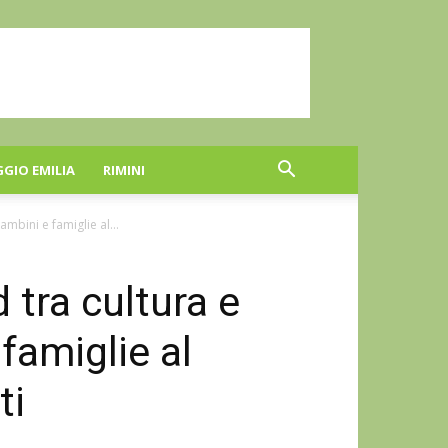
GGIO EMILIA
RIMINI
mbini e famiglie al...
 tra cultura e
famiglie al
ti