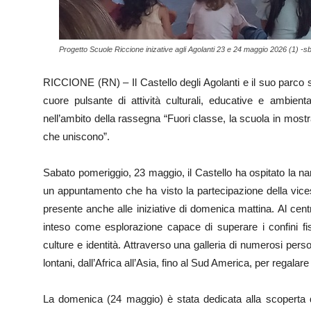
Progetto Scuole Riccione inizative agli Agolanti 23 e 24 maggio 2026 (1) -sb
RICCIONE (RN) – Il Castello degli Agolanti e il suo parco s
cuore pulsante di attività culturali, educative e ambiental
nell’ambito della rassegna “Fuori classe, la scuola in mostra.
che uniscono”.
Sabato pomeriggio, 23 maggio, il Castello ha ospitato la na
un appuntamento che ha visto la partecipazione della vic
presente anche alle iniziative di domenica mattina. Al centro
inteso come esplorazione capace di superare i confini fis
culture e identità. Attraverso una galleria di numerosi perso
lontani, dall’Africa all’Asia, fino al Sud America, per regala
La domenica (24 maggio) è stata dedicata alla scoperta del 