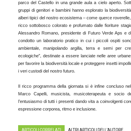
parco del Castello in una grande aula a cielo aperto. Sotto
gruppi di genitori e bambini hanno esplorato la biodiversi
alberi tipici del nostro ecosistema – come querce roverelle,
ricco sottobosco colorato e profumato dalle fioriture stag
Alessandro Romano, presidente di Futuro Verde Aps e de
condotto un laboratorio pratico in cui i piccoli ospiti sono
ambientale, manipolando argilla, terra e semi per cr
ecologiche”, destinate a essere lanciate nelle aree urban
per favorire la biodiversità locale e proteggere insetti impoll
i veri custodi del nostro futuro.
Il ricco programma della giornata si è infine concluso nel
Marco Capelli, musicista, musicoterapeuta e socio 
l’entusiasmo di tutti i presenti dando vita a coinvolgenti c
espressione corporea, ritmo e inclusione.
ARTICOLI CORRELATI
ALTRI ARTICOLI DELL'AUTORE