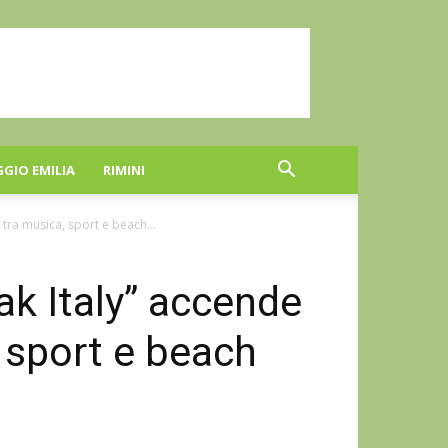
GGIO EMILIA
RIMINI
 tra musica, sport e beach...
ak Italy” accende
 sport e beach