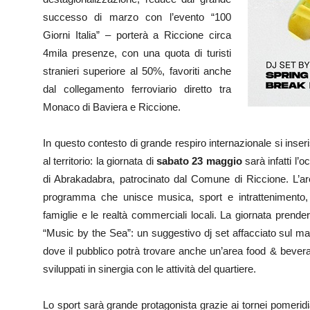
successo di marzo con l’evento “100
Giorni Italia” – porterà a Riccione circa
4mila presenze, con una quota di turisti
stranieri superiore al 50%, favoriti anche
dal collegamento ferroviario diretto tra
Monaco di Baviera e Riccione.
In questo contesto di grande respiro internazionale si ins
al territorio: la giornata di
sabato 23 maggio
sarà infatti l’
di Abrakadabra, patrocinato dal Comune di Riccione. L’a
programma che unisce musica, sport e intrattenimento, 
famiglie e le realtà commerciali locali. La giornata prenderà
“Music by the Sea”: un suggestivo dj set affacciato sul ma
dove il pubblico potrà trovare anche un’area food & beverag
sviluppati in sinergia con le attività del quartiere.
Lo sport sarà grande protagonista grazie ai tornei pomeridian