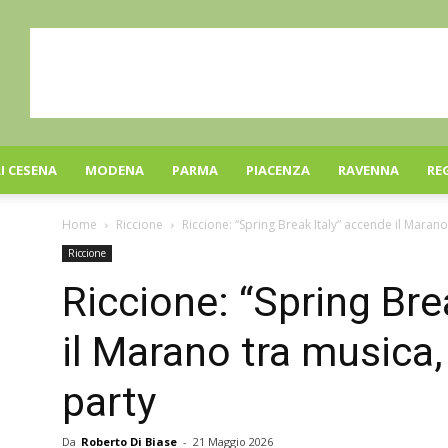
I CESENA
MODENA
PARMA
PIACENZA
RAVENNA
RE
Home
Riccione
Riccione: “Spring Break Italy” accende il Marano
Riccione
Riccione: “Spring Bre
il Marano tra musica,
party
Da
Roberto Di Biase
-
21 Maggio 2026