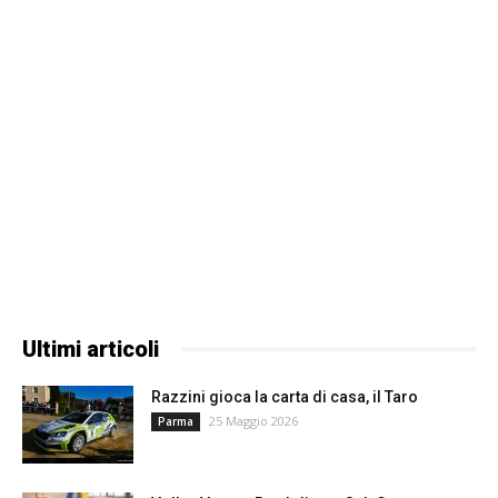
Ultimi articoli
Razzini gioca la carta di casa, il Taro
25 Maggio 2026
Parma