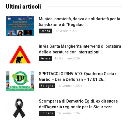
Ultimi articoli
Musica, comicità, danza e solidarietà per la
5a edizione di “Regalaci...
16 Gennaio 2026
Danza
In via Santa Margherita interventi di potatura
delle alberature con interruzioni...
16 Gennaio 2026
Ferrara
SPETTACOLO RINVIATO: Quaderno Greta /
Garbo – Daria Deflorian – 17.01.26...
16 Gennaio 2026
Bologna
Scomparsa di Demetrio Egidi, ex direttore
dell’Agenzia regionale per la Sicurezza...
16 Gennaio 2026
Bologna