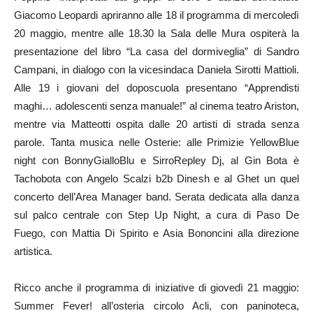
Giacomo Leopardi apriranno alle 18 il programma di mercoledì
20 maggio, mentre alle 18.30 la Sala delle Mura ospiterà la
presentazione del libro “La casa del dormiveglia” di Sandro
Campani, in dialogo con la vicesindaca Daniela Sirotti Mattioli.
Alle 19 i giovani del doposcuola presentano “Apprendisti
maghi… adolescenti senza manuale!” al cinema teatro Ariston,
mentre via Matteotti ospita dalle 20 artisti di strada senza
parole. Tanta musica nelle Osterie: alle Primizie YellowBlue
night con BonnyGialloBlu e SirroRepley Dj, al Gin Bota è
Tachobota con Angelo Scalzi b2b Dinesh e al Ghet un quel
concerto dell’Area Manager band. Serata dedicata alla danza
sul palco centrale con Step Up Night, a cura di Paso De
Fuego, con Mattia Di Spirito e Asia Bononcini alla direzione
artistica.
Ricco anche il programma di iniziative di giovedì 21 maggio:
Summer Fever! all’osteria circolo Acli, con paninoteca,