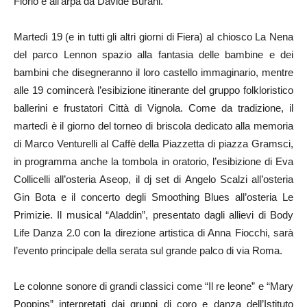
Florio e all’arpa da Davide Burani.
Martedì 19 (e in tutti gli altri giorni di Fiera) al chiosco La Nena
del parco Lennon spazio alla fantasia delle bambine e dei
bambini che disegneranno il loro castello immaginario, mentre
alle 19 comincerà l’esibizione itinerante del gruppo folkloristico
ballerini e frustatori Città di Vignola. Come da tradizione, il
martedì è il giorno del torneo di briscola dedicato alla memoria
di Marco Venturelli al Caffè della Piazzetta di piazza Gramsci,
in programma anche la tombola in oratorio, l’esibizione di Eva
Collicelli all’osteria Aseop, il dj set di Angelo Scalzi all’osteria
Gin Bota e il concerto degli Smoothing Blues all’osteria Le
Primizie. Il musical “Aladdin”, presentato dagli allievi di Body
Life Danza 2.0 con la direzione artistica di Anna Fiocchi, sarà
l’evento principale della serata sul grande palco di via Roma.
Le colonne sonore di grandi classici come “Il re leone” e “Mary
Poppins” interpretati dai gruppi di coro e danza dell’Istituto