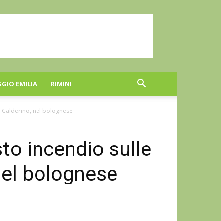
GGIO EMILIA
RIMINI
di Calderino, nel bolognese
sto incendio sulle
 nel bolognese