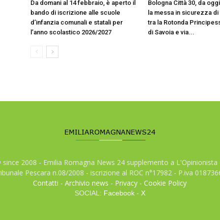
Da domani al 14 febbraio, è aperto il
Bologna Città 30, da oggi 
bando di iscrizione alle scuole
la messa in sicurezza di 
d’infanzia comunali e statali per
tra la Rotonda Principes
l’anno scolastico 2026/2027
di Savoia e via...
© since 2008 - Emilia Romagna News 24 supplemento a L'Opinionista 
tribunale Pescara n.08/2008 - iscrizione al ROC n°17982 - P.iva 01873
Contatti
-
Archivio news
-
Privacy
-
Cookie Policy
SOCIAL:
Facebook
-
X