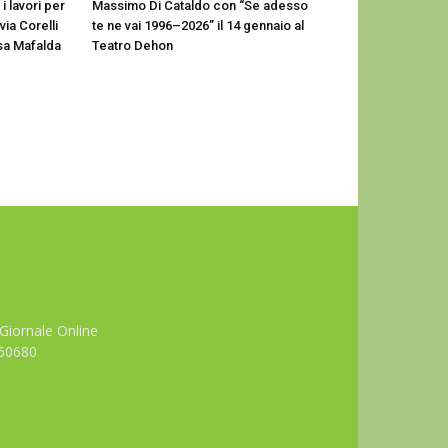
i lavori per
Massimo Di Cataldo con “Se adesso
via Corelli
te ne vai 1996–2026” il 14 gennaio al
sa Mafalda
Teatro Dehon
Giornale Online
660680