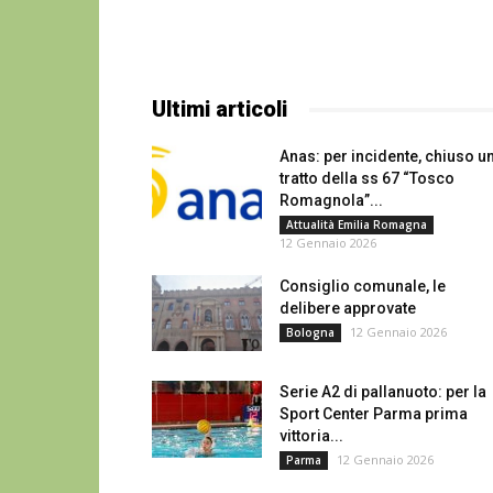
Ultimi articoli
Anas: per incidente, chiuso u
tratto della ss 67 “Tosco
Romagnola”...
Attualità Emilia Romagna
12 Gennaio 2026
Consiglio comunale, le
delibere approvate
12 Gennaio 2026
Bologna
Serie A2 di pallanuoto: per la
Sport Center Parma prima
vittoria...
12 Gennaio 2026
Parma