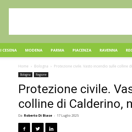
I CESENA
MODENA
PARMA
PIACENZA
RAVENNA
RE
Home
Bologna
Protezione civile. Vasto incendio sulle colline 
Bologna
Regione
Protezione civile. Va
colline di Calderino,
Da
Roberto Di Biase
-
17 Luglio 2025