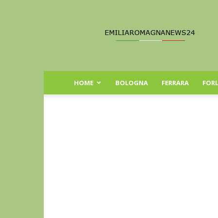
Emilia
Romagna
News
24
HOME
BOLOGNA
FERRARA
FORL