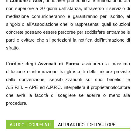
Il
Comune
e
Acer
, dopo aver proceduto all’istruttoria di durata
non superiore a 20 giorni dall’istanza, attraverso il servizio di
mediazione comunicheranno e garantiranno per iscritto, al
singolo o all’Associazione che lo rappresenta, quali soluzioni
concrete possano essere percorse per soddisfare entrambe le
parti e evitare che si perfezioni la notifica dell’intimazione di
sfratto.
L’
ordine degli Avvocati di Parma
assicurerà la massima
diffusione e informazione tra gli iscritti delle misure previste
dalla convenzione, sensibilizzandoli sui suoi benefici, e
A.S.P.I.I. – APE ed A.P.P.C. interpellerà il proprietario/locatore
che avrà la facoltà di scegliere se aderire o meno alla
procedura.
ARTICOLI CORRELATI
ALTRI ARTICOLI DELL'AUTORE