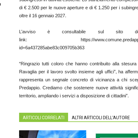
n
di € 2.500 per le nuove aperture e di € 1.250 per i subin
oltre il 16 gennaio 2027.
L’avviso è consultabile sul sito
link: https://www.comune.predappio.fc.it/my
id=6a437285abe83c009705b363
“Ringrazio tutti coloro che hanno contribuito alla stesura
Ravaglia per il lavoro svolto insieme agli uffici”, ha aff
rappresenta un segnale concreto di vicinanza a chi sceg
Predappio. Crediamo che sostenere nuove attività significh
territorio, ampliando i servizi a disposizione di cittadini”.
ARTICOLI CORRELATI
ALTRI ARTICOLI DELL'AUTORE