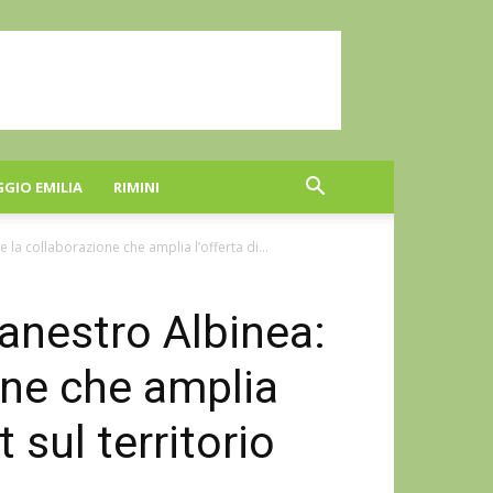
GGIO EMILIA
RIMINI
la collaborazione che amplia l’offerta di...
anestro Albinea:
one che amplia
 sul territorio