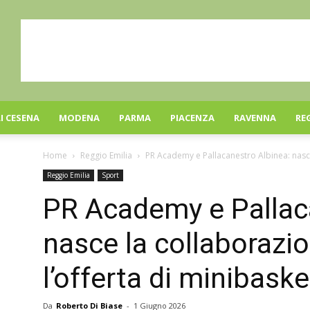
I CESENA
MODENA
PARMA
PIACENZA
RAVENNA
RE
Home
Reggio Emilia
PR Academy e Pallacanestro Albinea: nasce 
Reggio Emilia
Sport
PR Academy e Pallac
nasce la collaborazi
l’offerta di minibasket
Da
Roberto Di Biase
-
1 Giugno 2026