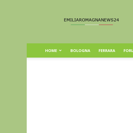
Emilia
Romagna
News
24
HOME
BOLOGNA
FERRARA
FORL