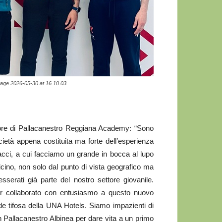
ge 2026-05-30 at 16.10.03
ore di Pallacanestro Reggiana Academy: “Sono
ietà appena costituita ma forte dell’esperienza
cacci, a cui facciamo un grande in bocca al lupo
icino, non solo dal punto di vista geografico ma
erati già parte del nostro settore giovanile.
er collaborato con entusiasmo a questo nuovo
nde tifosa della UNA Hotels. Siamo impazienti di
on Pallacanestro Albinea per dare vita a un primo