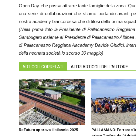
Open Day che possa attrarre tante famiglie della zona. Quel
una serie di collaborazioni che stiamo portando avanti per 
nostra academy biancorossa che di tifosi della prima squad
(Nella prima foto la Presidente di Pallacanestro Reggian
Sambugaro insieme al Presidente di Pallacanestro Albinea 
di Pallacanestro Reggiana Aacademy Davide Giudici, inter
della neonata società lo scorso 30 maggio)
ARTICOLI CORRELATI
ALTRI ARTICOLI DELL'AUTORE
ReFutura approva il bilancio 2025
PALLAMANO: Ferrara s’i
primo Trofeo dell’Adriat