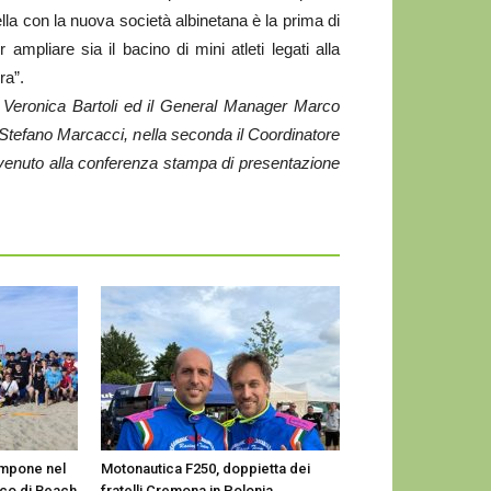
la con la nuova società albinetana è la prima di
ampliare sia il bacino di mini atleti legati alla
ra”.
a Veronica Bartoli ed il General Manager Marco
Stefano Marcacci, nella seconda il Coordinatore
venuto alla conferenza stampa di presentazione
mpone nel
Motonautica F250, doppietta dei
ico di Beach
fratelli Cremona in Polonia