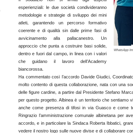
esperienziali: le due società condivideranno
6
metodologie e strategie di sviluppo dei mini
atleti, garantendo un percorso formativo
coerente e di qualità sin dalle prime fasi di
avvicinamento alla pallacanestro. Un
approccio che punta a costruire basi solide,
WhatsApp Ima
dentro e fuori dal campo, in linea con i valori
che guidano il lavoro dell’Academy
biancorossa.
Ha commentato così l’accordo Davide Giudici, Coordinat
molto contento di questa collaborazione, nata con una soc
delle figure cardine, a partire dal Presidente Stefano Mar
per questo progetto. Albinea è un territorio che sentiamo v
anche come presenza di tifosi in via Guasco e come tess
Ringrazio l’amministrazione comunale albinetana per av
accordo, e in particolare la Sindaca Roberta Ibbatici, gra
vedere il nostro logo sulle nuove divise e di collaborare c