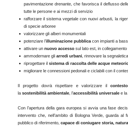
pavimentazione drenante, che favorisca il deflusso dell
tutte le persone e ai mezzi di servizio
rafforzare il sistema vegetale con nuovi arbusti, la rig
di specie arboree
valorizzare gli alberi monumentali
potenziare l’
illuminazione pubblica
con impianti a bas
attivare un
nuovo accesso
sul lato est, in collegamento
ammodernare gli
arredi urbani
, rinnovare la segnaletic
riprogettare il
sistema di raccolta delle acque meteori
migliorare le connessioni pedonali e ciclabili con il conte
Il progetto dovrà rispettare e valorizzare il
contesto
la
sostenibilità ambientale
, l’
accessibilità universale
e l
Con l’apertura della gara europea si avvia una fase decis
intervento che, nell’ambito di Bologna Verde, guarda al fu
pubblico di riferimento,
capace di coniugare storia, natura