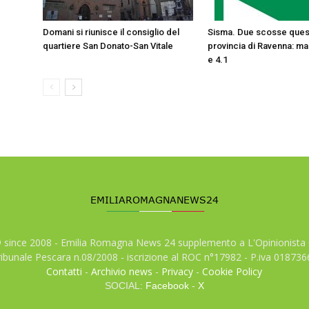
Domani si riunisce il consiglio del
Sisma. Due scosse quest
quartiere San Donato-San Vitale
provincia di Ravenna: ma
e 4.1
© since 2008 - Emilia Romagna News 24 supplemento a L'Opinionista 
tribunale Pescara n.08/2008 - iscrizione al ROC n°17982 - P.iva 01873
Contatti
-
Archivio news
-
Privacy
-
Cookie Policy
SOCIAL:
Facebook
-
X