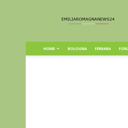
Emilia
Romagna
News
24
HOME
BOLOGNA
FERRARA
FORL