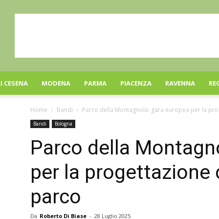
I CESENA
MODENA
PARMA
PIACENZA
RAVENNA
RE
Home
Bandi
Parco della Montagnola: gara europea per la pr
Bandi
Bologna
Parco della Montagn
per la progettazione
parco
Da
Roberto Di Biase
-
28 Luglio 2025