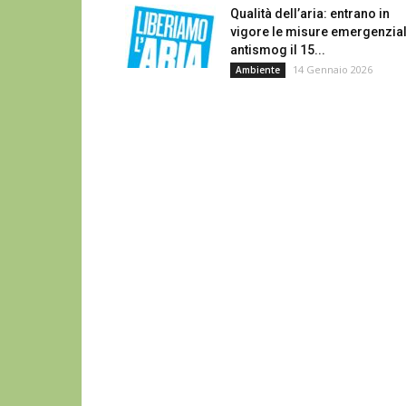
Qualità dell’aria: entrano in
vigore le misure emergenzial
antismog il 15...
14 Gennaio 2026
Ambiente