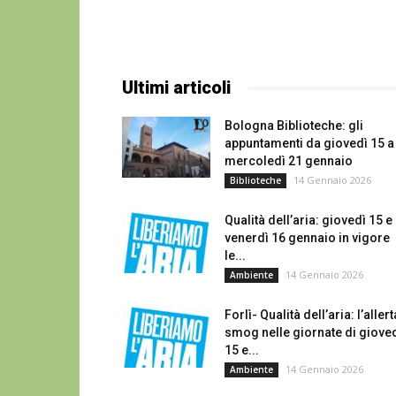
Ultimi articoli
Bologna Biblioteche: gli
appuntamenti da giovedì 15 a
mercoledì 21 gennaio
14 Gennaio 2026
Biblioteche
Qualità dell’aria: giovedì 15 e
venerdì 16 gennaio in vigore
le...
14 Gennaio 2026
Ambiente
Forlì- Qualità dell’aria: l’allert
smog nelle giornate di giove
15 e...
14 Gennaio 2026
Ambiente