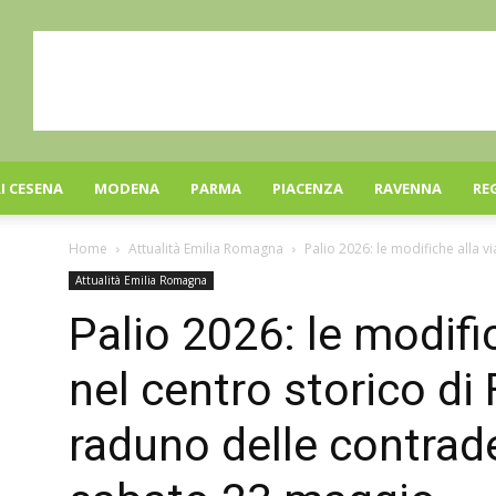
I CESENA
MODENA
PARMA
PIACENZA
RAVENNA
RE
Home
Attualità Emilia Romagna
Palio 2026: le modifiche alla vi
Attualità Emilia Romagna
Palio 2026: le modific
nel centro storico di F
raduno delle contrade