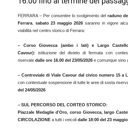
16:00 fino al termine del passag
FERRARA – Per consentire lo svolgimento del
raduno del
Ferrara
,
sabato 23 maggio
2026
saranno in vigore alcu
viabilità nel centro storico di Ferrara:
– Corso Giovecca (ambo i lati) e Largo Castell
Cavour):
istituzione del divieto di fermata con conte
riservate
dalle ore 16.00 del 23/05/2026
e comunque sino al
– Controviale di Viale Cavour dal civico numero 15 a 
con contestuale sospensione di tutte le aree di sosta riserv
del 24/05/2026
– SUL PERCORSO DEL CORTEO STORICO:
Piazzale Medaglie d’Oro, corso Giovecca, largo Castel
CIRCOLAZIONE
a tutti i veicoli
dalle 18:00 del 23 maggio