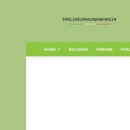
Emilia
Romagna
News
24
HOME
BOLOGNA
FERRARA
FORL