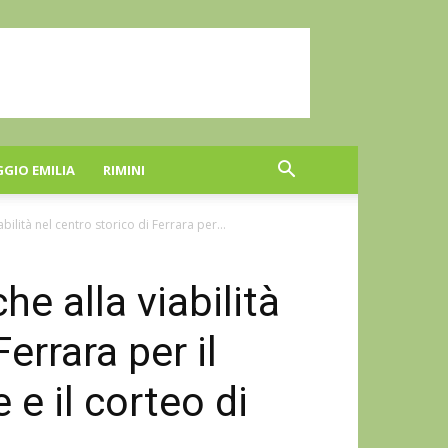
GGIO EMILIA
RIMINI
abilità nel centro storico di Ferrara per...
he alla viabilità
errara per il
 e il corteo di