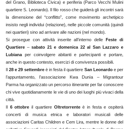
del Grano, Biblioteca Civica) e periferia (Parco Vecchi Mulini
quartiere S. Leonardo). Il filo rosso che guiderà gli incontri sarà
la dimensione del “conflitto”, come movimento archetipico
insisto negli individui (relazione), nelle piccole comunità (quindi
nei quartieri) sino ad arrivare alle nazioni (nel mondo).
Si prosegue con attività inserite all’interno delle
Feste di
Quartiere
–
sabato 21 e domenica 22 al San Lazzaro e
Lubiana
per coinvolgere abitanti e partecipanti e portare,
anche in questo contesto, esercizi di convivenza possibili.
Il
28 e 29 settembre
è in festa il quartiere
San Leonardo
e per
l’appuntamento, l’associazione Kwa Dunìa – Migrantour
Parma ha organizzato un percorso itinerante per far conoscere
chi vive quotidianamente le vie di uno dei luoghi più vivaci della
città.
Il
6 ottobre
il quartiere
Oltretorrente
è in festa e ospiterà
concerti di musica etnica e laboratori musicali delle
associazioni Caritas Children e Cem Lira, mentre le donne del