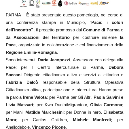
PARMA – È stato presentato questo pomeriggio, nel corso di
una conferenza stampa in Municipio, “
Pace: i colori
dell’incontro”,
il progetto promosso dal
Comune di Parma
e
da
Associazioni del territorio
per costruire insieme
la
Pace,
organizzato in collaborazione e col finanziamento della
Regione Emilia-Romagna
.
Sono intervenuti
Daria Jacopozzi
, Assessora con delega alla
Pace; per il Centro Interculturale di Parma
, Debora
Saccani
Dirigente cittadinanza attiva e servizi al cittadino e
Fabrizia Dalcò
responsabile della Struttura Operativa
Cittadinanza attiva, partecipazione e Intercultura. Hanno preso
la parola
Irene Valota
; per Parma per Gli Altri,
Paola Salvini e
Livia Massari;
per Kwa Dunìa/Migrantour,
Olivia Carmona
;
per Mani,
Matilde Marchesini
; per Donne in nero,
Elisabetta
Mora
; per Caritas Children,
Michele Manfredi;
per
Anellodebole,
Vincenzo Picone
.