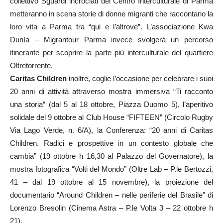
collettivo Sguardi incrociati del Centro Interculturale di Parma
metteranno in scena storie di donne migranti che raccontano la
loro vita a Parma tra “qui e l’altrove”. L’associazione Kwa
Dunìa – Migrantour Parma invece svolgerà un percorso
itinerante per scoprire la parte più interculturale del quartiere
Oltretorrente.
Caritas Children
inoltre, coglie l’occasione per celebrare i suoi
20 anni di attività attraverso mostra immersiva “Ti racconto
una storia” (dal 5 al 18 ottobre, Piazza Duomo 5), l’aperitivo
solidale del 9 ottobre al Club House “FIFTEEN” (Circolo Rugby
Via Lago Verde, n. 6/A), la Conferenza: “20 anni di Caritas
Children. Radici e prospettive in un contesto globale che
cambia” (19 ottobre h 16,30 al Palazzo del Governatore), la
mostra fotografica “Volti del Mondo” (Oltre Lab – P.le Bertozzi,
41 – dal 19 ottobre al 15 novembre), la proiezione del
documentario “Around Children – nelle periferie del Brasile” di
Lorenzo Bresolin (Cinema Astra – P.le Volta 3 – 22 ottobre h
21).